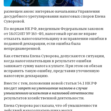
размещен анонс интервью начальника Управления
досудебного урегулирования налоговых споров Елена
Суворовой.
По нормам НК РФ, введенным Федеральным законом
от 18.07.2017 № 163-ФЗ, налоговый орган не вправе
отказать налогоплательщику в исправлении ошибки в
поданной декларации, если ошибка была
непреднамеренной.
Как отметила Елена Суворова, допускаются ситуации,
когда налогоплательщик в результате ошибки
занижает сумму налога к уплате. При этом он обязан
исправить такую ошибку, представив уточненную
налоговую декларацию.
Вместе с тем, положения новой статьи 54.1 НК РФ
вводят
запрет на уменьшение налогов в случае
умышленного искажения в налоговой отчетности
результатов хозяйственной деятельности.
Елена Суворова рассказала, что об умышленности
действий налогоплательщика могут