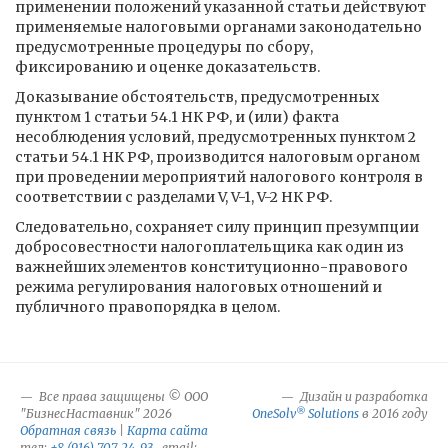
применении положений указанной статьи действуют
применяемые налоговыми органами законодательно
предусмотренные процедуры по сбору,
фиксированию и оценке доказательств.
Доказывание обстоятельств, предусмотренных
пунктом 1 статьи 54.1 НК РФ, и (или) факта
несоблюдения условий, предусмотренных пунктом 2
статьи 54.1 НК РФ, производится налоговым органом
при проведении мероприятий налогового контроля в
соответствии с разделами V, V-1, V-2 НК РФ.
Следовательно, сохраняет силу принцип презумпции
добросовестности налогоплательщика как один из
важнейших элементов конституционно-правового
режима регулирования налоговых отношений и
публичного правопорядка в целом.
Все права защищены © ООО
Дизайн и разработка
®
"БизнесНаставник" 2026
OneSolv
Solutions
в 2016 году
Обратная связь
|
Карта сайта
тел:
+8 (916) 707-24-93
email: