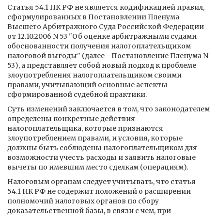
Статья 54.1 НК РФ не является кодификацией правил,
сформулированных в Постановлении Пленума
Высшего Арбитражного Суда Российской Федерации
от 12.10.2006 N 53 "Об оценке арбитражными судами
обоснованности получения налогоплательщиком
налоговой выгоды" (далее - Постановление Пленума N
53), а представляет собой новый подход к проблеме
злоупотребления налогоплательщиком своими
правами, учитывающий основные аспекты
сформированной судебной практики.
Суть изменений заключается в том, что законодателем
определены конкретные действия
налогоплательщика, которые признаются
злоупотреблением правами, и условия, которые
должны быть соблюдены налогоплательщиком для
возможности учесть расходы и заявить налоговые
вычеты по имевшим место сделкам (операциям).
Налоговым органам следует учитывать, что статья
54.1 НК РФ не содержит положений о расширении
полномочий налоговых органов по сбору
доказательственной базы, в связи с чем, при