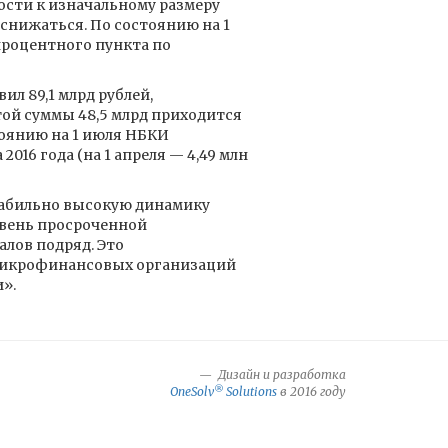
сти к изначальному размеру
нижаться. По состоянию на 1
процентного пункта по
л 89,1 млрд рублей,
 этой суммы 48,5 млрд приходится
тоянию на 1 июля НБКИ
016 года (на 1 апреля — 4,49 млн
табильно высокую динамику
овень просроченной
лов подряд. Это
е микрофинансовых организаций
».
Дизайн и разработка
®
OneSolv
Solutions
в 2016 году