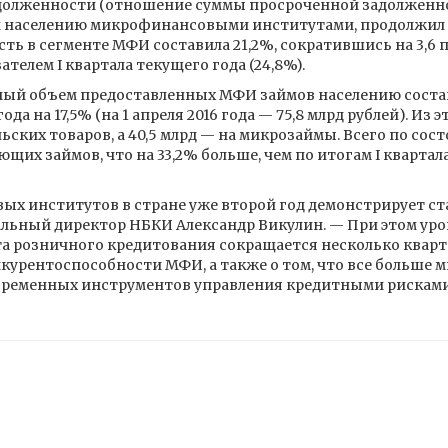
олженности (отношение суммы просроченной задолженно
м населению микрофинансовыми институтами, продолжил с
ь в сегменте МФИ составила 21,2%, сократившись на 3,6 
елем I квартала текущего года (24,8%).
ный объем предоставленных МФИ займов населению состави
года на 17,5% (на 1 апреля 2016 года — 75,8 млрд рублей). Из
ьских товаров, а 40,5 млрд — на микрозаймы. Всего по сос
их займов, что на 33,2% больше, чем по итогам I квартала 2
х институтов в стране уже второй год демонстрирует с
ральный директор НБКИ Александр Викулин. — При этом ур
а розничного кредитования сокращается несколько кварта
нкурентоспособности МФИ, а также о том, что все больш
временных инструментов управления кредитными рисками