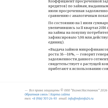
Коэффициент просроченной зад
кредитов) по займам, выданны
июля просроченная задолженност
сравнению с аналогичным показат
По состоянию на 1 июля суммар
увеличившись за II квартал 2016 
на займы на покупку потребител
зафиксировало 5,98 млн действующ
единиц).
«Выдача займов микрофинансовы
роста: 16—18%, — говорит гене
задолженности данного сегмент
свидетельствует о растущей ко
прибегают к использованию со
Все права защищены © ООО "БизнесНаставник" 2026
Обратная связь
|
Карта сайта
тел:
+8 (916) 707-24-93
email:
info@mfoinfo24.ru