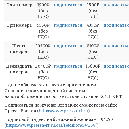
Один номер
1900₽
подписаться
1500₽
подписать
(без
(без
НДС)
НДС)
Три номера
5550₽
подписаться
4350₽
подписать
(без
(без
НДС)
НДС)
Шесть
10500₽
подписаться
8100₽
подписать
номеров
(без
(без
НДС)
НДС)
Двенадцать
20400₽
подписаться
15600₽
подписать
номеров
(без
(без
НДС)
НДС)
НДС не облагается в связи с применением
Исполнителем упрощенной системы
налогообложения, в соответствии с главой 26.2 НК РФ.
Подписаться на журнал Вы также сможете на сайте
Пресса России (
https://www.pressa-rf.ru
)
Подписной индекс на бумажный журнал - И94259
(
https://www.pressa-rf.ru/cat/1/edition/i94259/
)