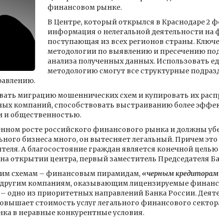
финансовом рынке.
В Центре, который открылся в Краснодаре 2 ф
информация о нелегальной деятельности на 
поступающая из всех регионов страны. Ключе
методологии по выявлению и пресечению под
анализа полученных данных. Использовать ед
методологию смогут все структурные подразд
равлению.
вать миграцию мошеннических схем и купировать их распр
ных компаний, способствовать выстраиванию более эффе
 и общественностью.
нном росте российского финансового рынка и должны убе
ьного бизнеса много, он вытесняет легальный. Причем это
теля. А благосостояние граждан является конечной цель
 на открытии центра, первый заместитель Председателя Б
им схемам – финансовым пирамидам,
«черным кредиторам
 другим компаниям, оказывающим лицензируемые финансо
– одно из приоритетных направлений Банка России. Деят
овышает стоимость услуг легального финансового сектора
ка в неравные конкурентные условия.