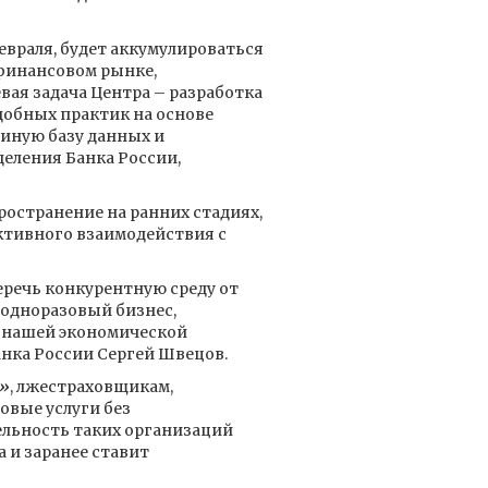
евраля, будет аккумулироваться
финансовом рынке,
вая задача Центра – разработка
обных практик на основе
иную базу данных и
еления Банка России,
остранение на ранних стадиях,
ктивного взаимодействия с
речь конкурентную среду от
 одноразовый бизнес,
ю нашей экономической
анка России Сергей Швецов.
»
, лжестраховщикам,
вые услуги без
ельность таких организаций
 и заранее ставит