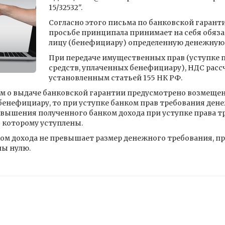
15/32532".
Согласно этого письма по банковской гарант
просьбе принципала принимает на себя обяза
лицу (бенефициару) определенную денежную 
При передаче имущественных прав (уступке 
средств, уплаченных бенефициару), НДС расс
установленным статьей 155 НК РФ.
ем о выдаче банковской гарантии предусмотрено возмеще
енефициару, то при уступке банком прав требования дене
евышения полученного банком дохода при уступке права т
 которому уступлены.
ом дохода не превышает размер денежного требования, пр
ны нулю.