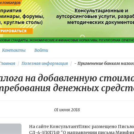
Контакты
Войти
лавная
Полезная информация
-
Применение банком налога.
алога на добавленную стоимо
требования денежных средст
01 июня 2018
На сайте КонсультантПлюс размещено Письмо 
СД-4-3/10171@ "О направлении письма Минфина 