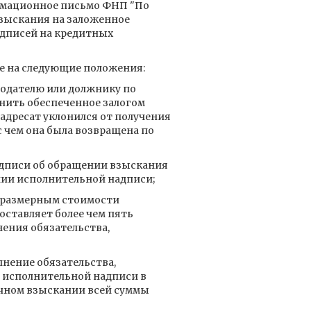
рмационное письмо ФНП "По
зыскания на заложенное
дписей на кредитных
е на следующие положения:
годателю или должнику по
лнить обеспеченное залогом
 адресат уклонился от получения
с чем она была возвращена по
дписи об обращении взыскания
нии исполнительной надписи;
соразмерным стоимости
оставляет более чем пять
ения обязательства,
нение обязательства,
и исполнительной надписи в
очном взыскании всей суммы