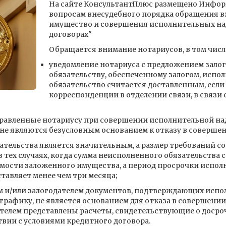
На сайте КонсультантПлюс размещено Инфо
вопросам внесудебного порядка обращения в
имущество и совершения исполнительных на
договорах"
Обращается внимание нотариусов, в том числ
уведомление нотариуса с предложением зало
обязательству, обеспеченному залогом, испо
обязательство считается доставленным, если
корреспонденции в отделении связи, в связи 
равленные нотариусу при совершении исполнительной на
 не являются безусловным основанием к отказу в соверше
ательства является значительным, а размер требований 
 тех случаях, когда сумма неисполненного обязательства с
мости заложенного имущества, а период просрочки исполн
тавляет менее чем три месяца;
 и/или залогодателем документов, подтверждающих испол
 графику, не является основанием для отказа в совершени
жателем представлены расчеты, свидетельствующие о доср
вии с условиями кредитного договора.