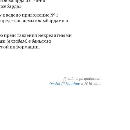
и ломбарда и отчет о
ломбарда».
-У введено приложение № 3
 представляемых ломбардами в
ью представления некредитными
м (вкладам) в банках за
угой информации,
Дизайн и разработка
®
OneSolv
Solutions
в 2016 году