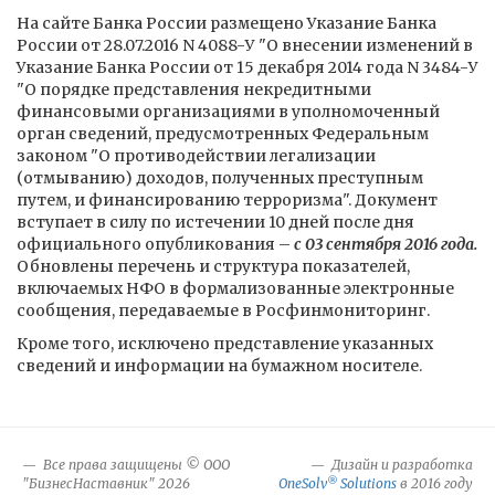
На сайте Банка России размещено Указание Банка
России от 28.07.2016 N 4088-У "О внесении изменений в
Указание Банка России от 15 декабря 2014 года N 3484-У
"О порядке представления некредитными
финансовыми организациями в уполномоченный
орган сведений, предусмотренных Федеральным
законом "О противодействии легализации
(отмыванию) доходов, полученных преступным
путем, и финансированию терроризма". Документ
вступает в силу по истечении 10 дней после дня
официального опубликования –
с 03 сентября 2016 года.
Обновлены перечень и структура показателей,
включаемых НФО в формализованные электронные
сообщения, передаваемые в Росфинмониторинг.
Кроме того, исключено представление указанных
сведений и информации на бумажном носителе.
Все права защищены © ООО
Дизайн и разработка
®
"БизнесНаставник" 2026
OneSolv
Solutions
в 2016 году