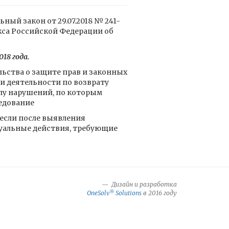
ый закон от 29.07.2018 № 241-
екса Российской Федерации об
018 года.
ьства о защите прав и законных
и деятельности по возврату
лу нарушений, по которым
едование
 если после выявления
уальные действия, требующие
Дизайн и разработка
®
OneSolv
Solutions
в 2016 году