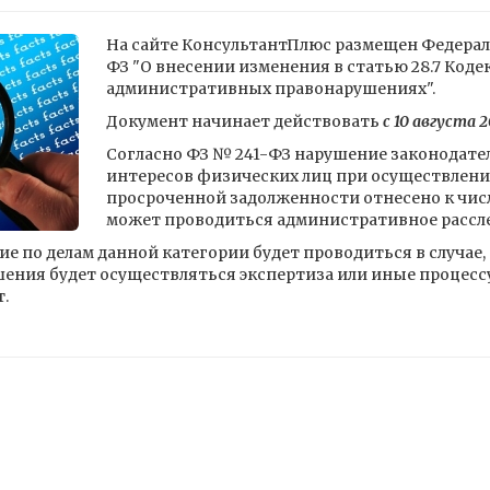
На сайте КонсультантПлюс размещен Федеральн
ФЗ "О внесении изменения в статью 28.7 Код
административных правонарушениях".
Документ начинает действовать
с 10 августа 2
Согласно ФЗ № 241-ФЗ нарушение законодател
интересов физических лиц при осуществлени
просроченной задолженности отнесено к чис
может проводиться административное рассл
 по делам данной категории будет проводиться в случае,
ения будет осуществляться экспертиза или иные процесс
.