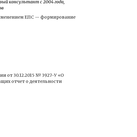
вый консультант с 2004 года,
ов
рименением ЕПС — формирование
и от 30.12.2015 № 3927-У «О
ащих отчет о деятельности