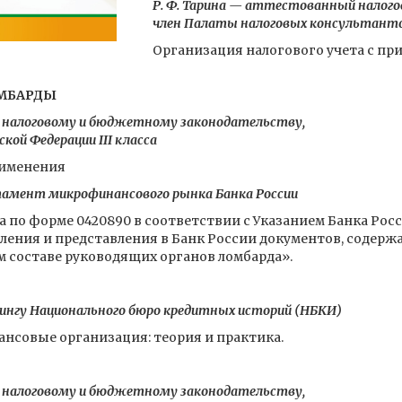
Р. Ф. Тарина — аттестованный налого
член Палаты налоговых консультант
Организация налогового учета с п
ОМБАРДЫ
о налоговому и бюджетному законодательству,
кой Федерации III класса
рименения
тамент микрофинансового рынка Банка России
а по форме 0420890 в соответствии с Указанием Банка Росси
вления и представления в Банк России документов, содерж
м составе руководящих органов ломбарда».
тингу Национального бюро кредитных историй (НБКИ)
нсовые организация: теория и практика.
о налоговому и бюджетному законодательству,