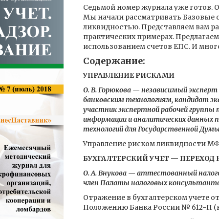
Седьмой номер журнала уже готов.
Мы начали рассматривать Базовые с
ликвидностью. Представляем вам ра
практических примерах. Предлагаем
использованием счетов ЕПС. И много
Содержание:
УПРАВЛЕНИЕ РИСКАМИ
О. В. Горюкова — независимый экспер
банковским технологиям, кандидат эко
участник экспертной рабочей группы 
информации и аналитических данных 
технологий для Государственной Дум
Управление риском ликвидности МФО
БУХГАЛТЕРСКИЙ УЧЕТ — ПЕРЕХОД Н
О. А. Внукова — аттестованный налог
член Палаты налоговых консультант
Отражение в бухгалтерском учете о
Положению Банка России № 612-П (н