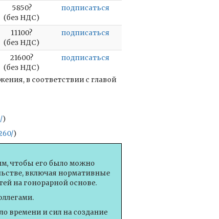
5850?
подписаться
(без НДС)
11100?
подписаться
(без НДС)
21600?
подписаться
(без НДС)
ения, в соответствии с главой
/
)
260/
)
им, чтобы его было можно
ельстве, включая нормативные
ей на гонорарной основе.
оллегами.
о времени и сил на создание