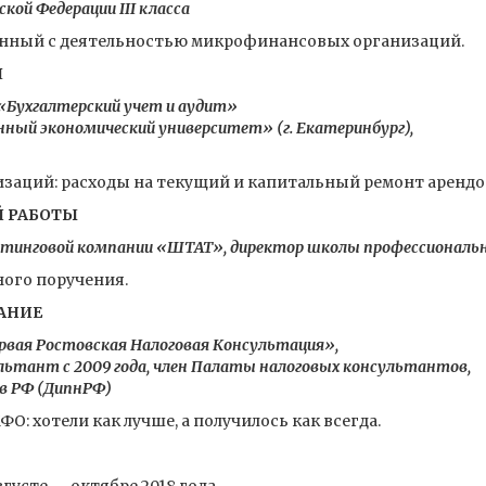
кой Федерации III класса
анный с деятельностью микрофинансовых организаций.
Я
 «Бухгалтерский учет и аудит»
ный экономический университет» (г. Екатеринбург),
изаций: расходы на текущий и капитальный ремонт аренд
Й РАБОТЫ
алтинговой компании «ШТАТ»,
директор школы профессиональ
ого поручения.
АНИЕ
ервая Ростовская Налоговая Консультация»,
ьтант с 2009 года, член Палаты налоговых консультантов,
в РФ (ДипнРФ)
: хотели как лучше, а получилось как всегда.