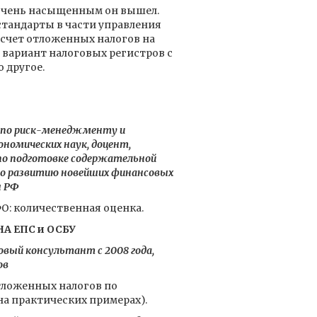
 Очень насыщенным он вышел.
тандарты в части управления
счет отложенных налогов на
 вариант налоговых регистров с
 другое.
т по риск-менеджменту и
номических наук, доцент,
по подготовке содержательной
по развитию новейших финансовых
ы РФ
: количественная оценка.
А ЕПС и ОСБУ
овый консультант с 2008 года,
ов
тложенных налогов по
а практических примерах).