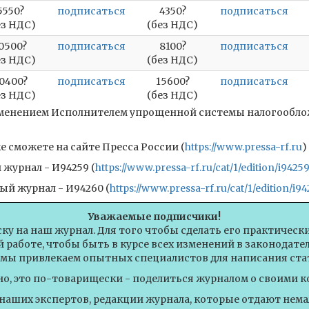
5550?
подписаться
4350?
подписаться
ез НДС)
(без НДС)
0500?
подписаться
8100?
подписаться
ез НДС)
(без НДС)
0400?
подписаться
15600?
подписаться
ез НДС)
(без НДС)
рименением Исполнителем упрощенной системы налогооблож
 сможете на сайте Пресса России (
https://www.pressa-rf.ru
)
журнал - И94259 (
https://www.pressa-rf.ru/cat/1/edition/i94259
ый журнал - И94260 (
https://www.pressa-rf.ru/cat/1/edition/i94
Уважаемые подписчики!
ску на наш журнал. Для того чтобы сделать его практическ
 работе, чтобы быть в курсе всех изменений в законодат
 мы привлекаем опытных специалистов для написания стат
но, это по-товарищески - поделиться журналом о своими к
 наших экспертов, редакции журнала, которые отдают немал