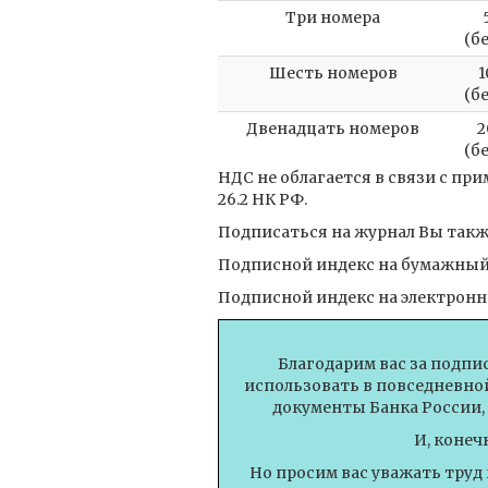
Три номера
(б
Шесть номеров
1
(б
Двенадцать номеров
2
(б
НДС не облагается в связи с п
26.2 НК РФ.
Подписаться на журнал Вы также
Подписной индекс на бумажный 
Подписной индекс на электронн
Благодарим вас за подпи
использовать в повседневной
документы Банка России,
И, конеч
Но просим вас уважать труд