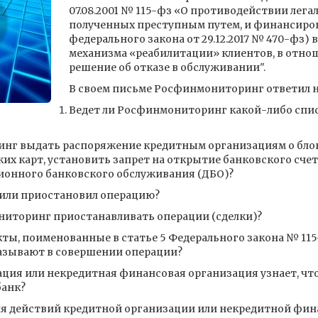
07.08.2001 № 115-фз «О противодействии лег
полученных преступным путем, и финансиров
федерального закона от 29.12.2017 № 470-фз)
механизма «реабилитации» клиентов, в отн
решение об отказе в обслуживании".
В своем письме Росфинмониторинг ответил н
Ведет ли Росфинмониторинг какой-либо спис
нг выдать распоряжение кредитным организациям о блок
их карт, установить запрет на открытие банковского счет
ионного банковского обслуживания (ДБО)?
 или приостановил операцию?
иторинг приостанавливать операции (сделки)?
ты, поименованные в статье 5 Федерального закона № 115
казывают в совершении операции?
ция или некредитная финансовая организация узнает, что
банк?
я действий кредитной организации или некредитной фин