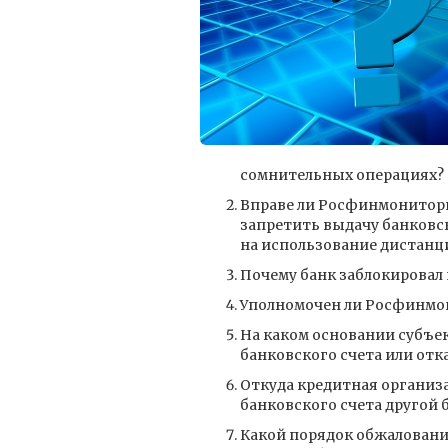
сомнительных операциях?
Вправе ли Росфинмонитори
запретить выдачу банковск
на использование дистанц
Почему банк заблокировал
Уполномочен ли Росфинмон
На каком основании субъек
банковского счета или от
Откуда кредитная организа
банковского счета другой 
Какой порядок обжаловани