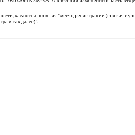
и от 03.07.2016 N 249-ФЗ "О внесении изменений в часть вт
ости, касаются понятия "месяц регистрации (снятия с уч
ра и так далее)".