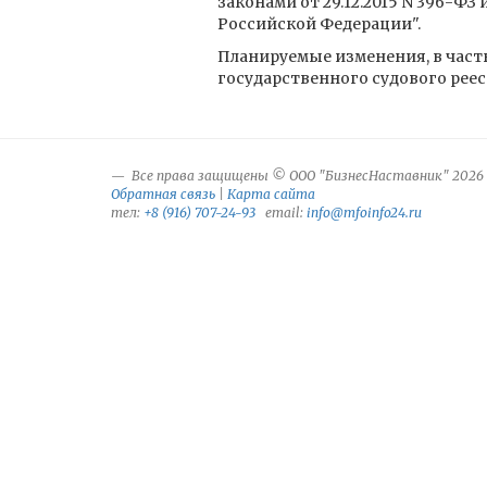
законами от 29.12.2015 N 396-ФЗ 
Российской Федерации".
Планируемые изменения, в частн
государственного судового реест
Все права защищены © ООО "БизнесНаставник" 2026
Обратная связь
|
Карта сайта
тел:
+8 (916) 707-24-93
email:
info@mfoinfo24.ru