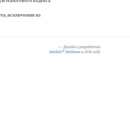
орую Налогового кодекса
ета, исключения из
Дизайн и разработка
®
OneSolv
Solutions
в 2016 году