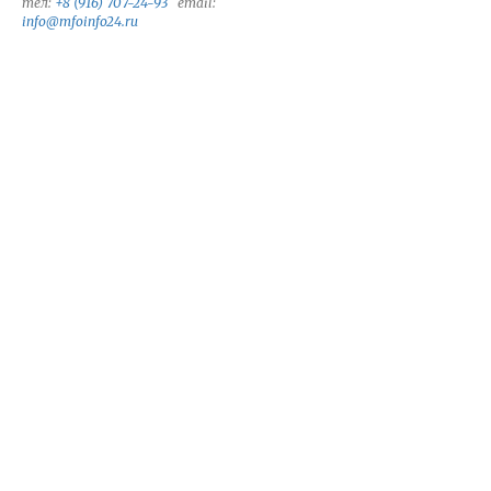
тел:
+8 (916) 707-24-93
email:
info@mfoinfo24.ru