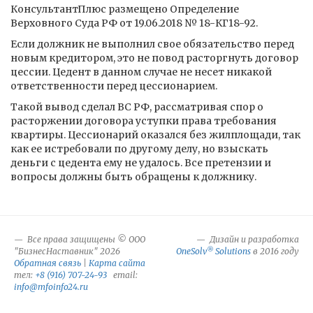
КонсультантПлюс размещено Определение
Верховного Суда РФ от 19.06.2018 № 18-КГ18-92.
Если должник не выполнил свое обязательство перед
новым кредитором, это не повод расторгнуть договор
цессии. Цедент в данном случае не несет никакой
ответственности перед цессионарием.
Такой вывод сделал ВС РФ, рассматривая спор о
расторжении договора уступки права требования
квартиры. Цессионарий оказался без жилплощади, так
как ее истребовали по другому делу, но взыскать
деньги с цедента ему не удалось. Все претензии и
вопросы должны быть обращены к должнику.
Все права защищены © ООО
Дизайн и разработка
®
"БизнесНаставник" 2026
OneSolv
Solutions
в 2016 году
Обратная связь
|
Карта сайта
тел:
+8 (916) 707-24-93
email:
info@mfoinfo24.ru