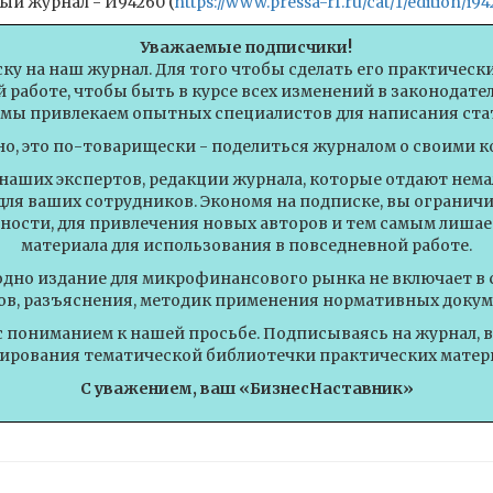
ый журнал - И94260 (
https://www.pressa-rf.ru/cat/1/edition/i94
Уважаемые подписчики!
ску на наш журнал. Для того чтобы сделать его практическ
 работе, чтобы быть в курсе всех изменений в законодат
 мы привлекаем опытных специалистов для написания стат
но, это по-товарищески - поделиться журналом о своими к
 наших экспертов, редакции журнала, которые отдают немал
для ваших сотрудников. Экономя на подписке, вы огранич
ности, для привлечения новых авторов и тем самым лишае
материала для использования в повседневной работе.
одно издание для микрофинансового рынка не включает в 
ов, разъяснения, методик применения нормативных докум
с пониманием к нашей просьбе. Подписываясь на журнал, 
рования тематической библиотечки практических матер
С уважением, ваш «БизнесНаставник»