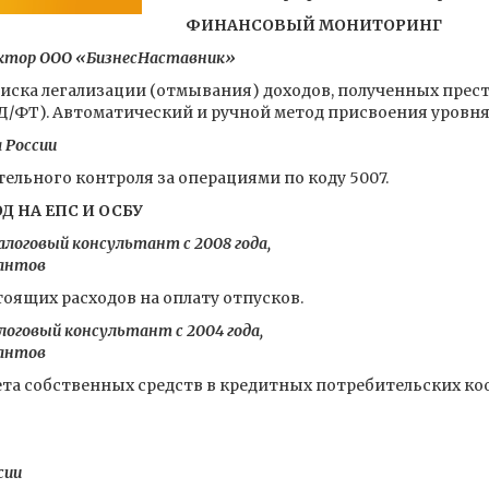
ФИНАНСОВЫЙ МОНИТОРИНГ
ректор ООО «БизнесНаставник»
иска легализации (отмывания) доходов, полученных прес
/ФТ). Автоматический и ручной метод присвоения уровня
 России
ельного контроля за операциями по коду 5007.
Д НА ЕПС И ОСБУ
логовый консультант с 2008 года,
тантов
оящих расходов на оплату отпусков.
оговый консультант с 2004 года,
тантов
ета собственных средств в кредитных потребительских коо
сии