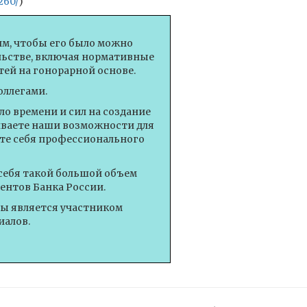
260/
)
им, чтобы его было можно
ельстве, включая нормативные
ей на гонорарной основе.
оллегами.
о времени и сил на создание
иваете наши возможности для
те себя профессионального
себя такой большой объем
ентов Банка России.
вы является участником
иалов.