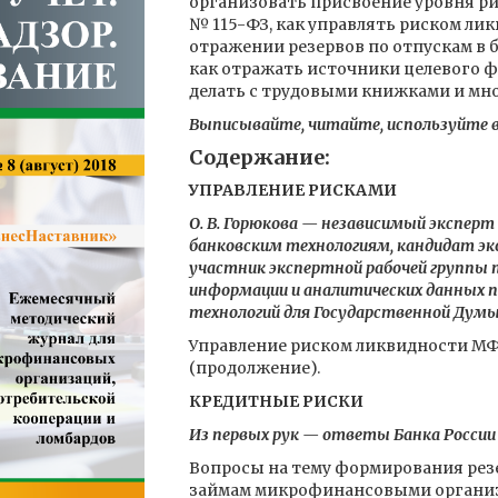
организовать присвоение уровня ри
№ 115-ФЗ, как управлять риском лик
отражении резервов по отпускам в б
как отражать источники целевого ф
делать с трудовыми книжками и мно
Выписывайте, читайте, используйте в
Содержание:
УПРАВЛЕНИЕ РИСКАМИ
О. В. Горюкова — независимый экспер
банковским технологиям, кандидат эко
участник экспертной рабочей группы 
информации и аналитических данных 
технологий для Государственной Дум
Управление риском ликвидности МФ
(продолжение).
КРЕДИТНЫЕ РИСКИ
Из первых рук — ответы Банка России
Вопросы на тему формирования рез
займам микрофинансовыми органи