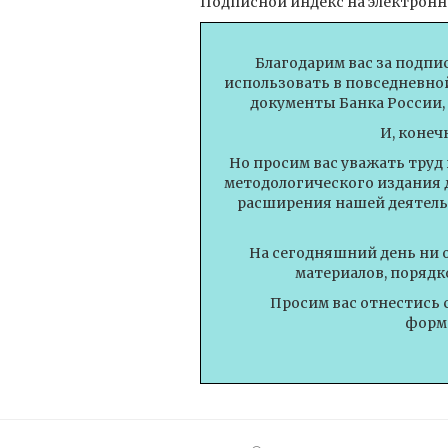
Подписной индекс на электронн
Благодарим вас за подпи
использовать в повседневной
документы Банка России,
И, конеч
Но просим вас уважать труд
методологического издания 
расширения нашей деятель
На сегодняшний день ни 
материалов, порядк
Просим вас отнестись 
форми