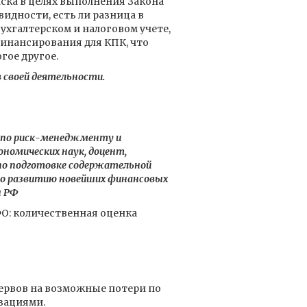
ска в целях выполнения Закона
видности, есть ли разница в
ухгалтерском и налоговом учете,
инансирования для КПК, что
гое другое.
 своей деятельности.
т по риск-менеджменту и
номических наук, доцент,
по подготовке содержательной
по развитию новейших финансовых
ы РФ
О: количественная оценка
ервов на возможные потери по
зациями.