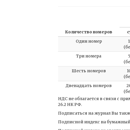
Количество номеров
с
Один номер
(б
Три номера
(б
Шесть номеров
1
(б
Двенадцать номеров
2
(б
НДС не облагается в связи с п
26.2 НК РФ.
Подписаться на журнал Вы также
Подписной индекс на бумажный 