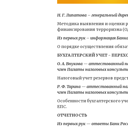
Н. Г. Липатова – генеральный ди
Методика выявления и оценки р
финансирования терроризма (ОД
Из первых рук – информация Банка
О порядке осуществления обязат
БУХГАЛТЕРСКИЙ УЧЕТ - ПЕРЕХО
О. А. Внукова — аттестованный на
член Палаты налоговых консуль
Налоговый учет резервов предст
Р. Ф. Тарина — аттестованный нал
член Палаты налоговых консуль
Особенности бухгалтерского уч
ЕПС.
ОТЧЕТНОСТЬ
Из первых рук — ответы Банк Рос