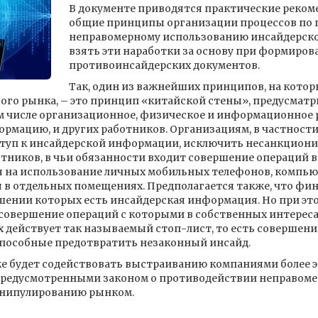
В документе приводятся практические реком
общие принципы организации процессов по
неправомерному использованию инсайдерск
взять эти наработки за основу при формиров
противоинсайдерских документов.
Так, один из важнейших принципов, на кото
ого рынка, – это принцип «китайской стены», предусмат
 числе организационное, физическое и информационное 
мацию, и других работников. Организациям, в частности,
туп к инсайдерской информации, исключить несанкциони
тников, в чьи обязанности входит совершение операций в
 на использование личных мобильных телефонов, компью
в отдельных помещениях. Предполагается также, что фи
шении которых есть инсайдерская информация. Но при это
совершение операций с которыми в собственных интересах
 действует так называемый стоп-лист, то есть совершени
способные предотвратить незаконный инсайд.
е будет содействовать выстраиванию компаниями более 
 предусмотренными законом о противодействии неправом
анипулированию рынком.