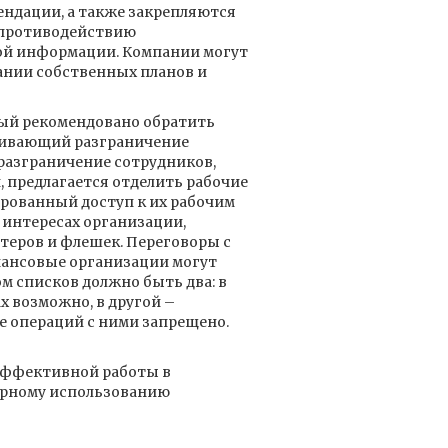
ендации, а также закрепляются
 противодействию
ой информации. Компании могут
ании собственных планов и
рый рекомендовано обратить
ривающий разграничение
разграничение сотрудников,
 предлагается отделить рабочие
рованный доступ к их рабочим
 интересах организации,
теров и флешек. Переговоры с
нансовые организации могут
м списков должно быть два: в
 возможно, в другой –
е операций с ними запрещено.
эффективной работы в
ерному использованию