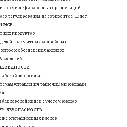
едитных и нефинансовых организаций
го регулирования на горизонте 5-10 лет
И МСБ
итных продуктов
делей в кредитных конвейерах
вопросы обесценения активов
RB-моделей
ЛИКВИДНОСТИ
ссийской экономики
истемам управления рыночными рисками
ий
 банковской книги с учетом рисков
ЕР-БЕЗОПАСНОСТЬ
ценке операционных рисков
капитале банков