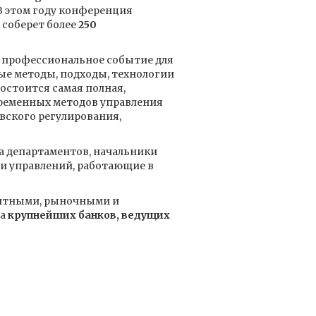
 В этом году конференция
 соберет более
250
 профессиональное событие для
е методы, подходы, технологии
остоится самая полная,
временных методов управления
вского регулирования,
а департаментов, начальники
 и управлений, работающие в
дитными, рыночными и
та
крупнейших банков, ведущих