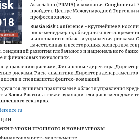
Association (
PRMIA)
и компания
Conglomerat
.
пройдет в Центре Международной Торговли и
профессионалов.
Russia Risk Conference
- крупнейшее в России
риск-менеджеров, объединяющее современны
и инновации в области управления рисками. С
качественная и всесторонняя экспертиза со
, тенденций развития глобального и национального банко
е и финансовых технологиях.
по управлению рисками, Финансовые директора, Директор
лению рисками, Риск-аналитики, Директора департаментов
одители и специалисты финтех-компаний.
поделятся лучшими практиками в области управления кре
рты
Банка Росси
и, а также руководители риск-менеджмен
ышленного секторов
.
erence.ru
НЦИИ
НТ: УРОКИ ПРОШЛОГО И НОВЫЕ УГРОЗЫ
в финансовом риск-менеджменте