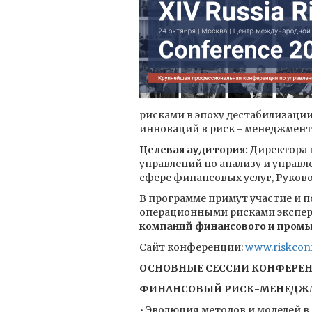
рисками в эпоху дестабилизации
инноваций в риск - менеджмент
Целевая аудитория:
Директора 
управлений по анализу и управ
сфере финансовых услуг, Руков
В программе примут участие и 
операционными рисками экспе
компаний финансового и пром
Сайт конференции:
www.riskconf
ОСНОВНЫЕ СЕССИИ КОНФЕРЕ
ФИНАНСОВЫЙ РИСК-МЕНЕДЖМЕ
• Эволюция методов и моделей 