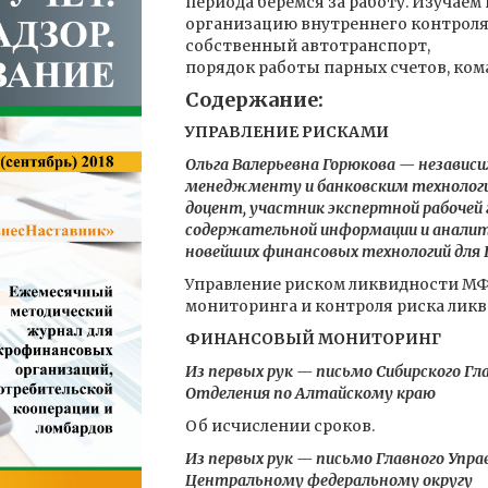
периода беремся за работу. Изучаем
организацию внутреннего контроля,
собственный автотранспорт,
порядок работы парных счетов, ко
Содержание:
УПРАВЛЕНИЕ РИСКАМИ
Ольга Валерьевна Горюкова — независи
менеджменту и банковским технология
доцент, участник экспертной рабочей
содержательной информации и аналит
новейших финансовых технологий для
Управление риском ликвидности М
мониторинга и контроля риска ликв
ФИНАНСОВЫЙ МОНИТОРИНГ
Из первых рук — письмо Сибирского Гла
Отделения по Алтайскому краю
Об исчислении сроков.
Из первых рук — письмо Главного Упра
Центральному федеральному округу