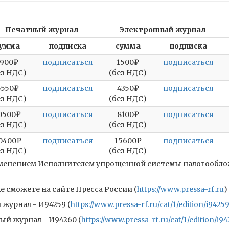
Печатный журнал
Электронный журнал
умма
подписка
сумма
подписка
1900₽
подписаться
1500₽
подписаться
ез НДС)
(без НДС)
5550₽
подписаться
4350₽
подписаться
ез НДС)
(без НДС)
0500₽
подписаться
8100₽
подписаться
ез НДС)
(без НДС)
0400₽
подписаться
15600₽
подписаться
ез НДС)
(без НДС)
рименением Исполнителем упрощенной системы налогооблож
 сможете на сайте Пресса России (
https://www.pressa-rf.ru
)
журнал - И94259 (
https://www.pressa-rf.ru/cat/1/edition/i94259
ый журнал - И94260 (
https://www.pressa-rf.ru/cat/1/edition/i94