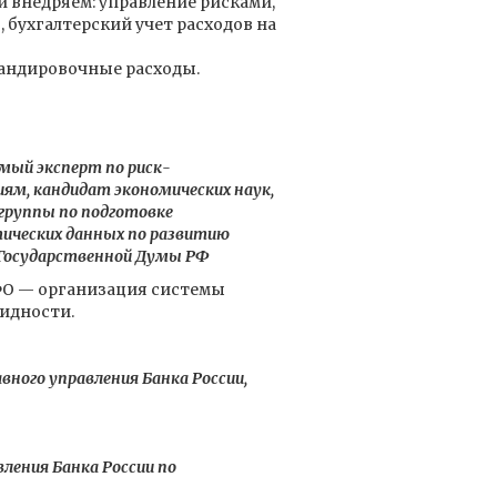
 и внедряем: управление рисками,
 бухгалтерский учет расходов на
мандировочные расходы.
мый эксперт по риск-
м, кандидат экономических наук,
 группы по подготовке
ических данных по развитию
 Государственной Думы РФ
ФО — организация системы
идности.
вного управления Банка России,
вления Банка России по