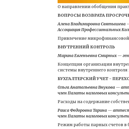
О направлении обобщения практи
ВОПРОСЫ ВОЗВРАТА ПРОСРО
Алена Владимировна Святышева —
Ассоциация Профессиональных Ко
Привлечение микрофинансовой о
ВНУТРЕННИЙ КОНТРОЛЬ
Марина Евгеньевна Смирных — г
Концепция организации внутре
системы внутреннего контроля 
БУХГАЛТЕРСКИЙ УЧЕТ - ПЕРЕХО
Ольга Анатольевна Внукова — атт
член Палаты налоговых консуль
Расходы на содержание собствен
Раиса Федоровна Тарина — аттест
член Палаты налоговых консуль
Режим работы парных счетов в б