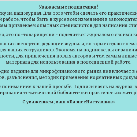
Уважаемые подписчики!
ску на наш журнал. Для того чтобы сделать его практическ
 работе, чтобы быть в курсе всех изменений в законодат
 мы привлекаем опытных специалистов для написания стат
но, это по-товарищески - поделиться журналом о своими к
 наших экспертов, редакции журнала, которые отдают немал
для ваших сотрудников. Экономя на подписке, вы огранич
ности, для привлечения новых авторов и тем самым лишае
материала для использования в повседневной работе.
одно издание для микрофинансового рынка не включает в 
ов, разъяснения, методик применения нормативных докум
с пониманием к нашей просьбе. Подписываясь на журнал, 
рования тематической библиотечки практических матер
С уважением, ваш «БизнесНаставник»