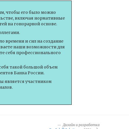
им, чтобы его было можно
ельстве, включая нормативные
ей на гонорарной основе.
оллегами.
о времени и сил на создание
иваете наши возможности для
те себя профессионального
себя такой большой объем
ентов Банка России.
вы является участником
иалов.
Дизайн и разработка
®