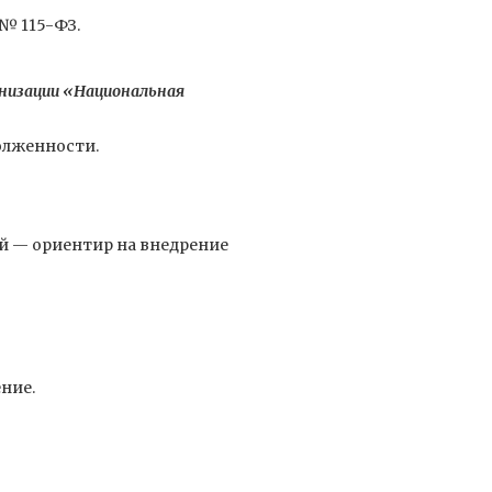
№ 115-ФЗ.
низации
«Национальная
олженности.
й — ориентир на внедрение
ние.