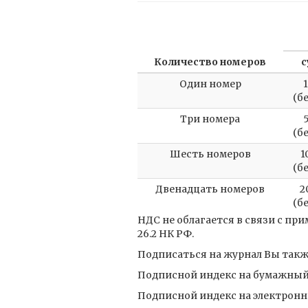
Количество номеров
с
Один номер
(б
Три номера
(б
Шесть номеров
1
(б
Двенадцать номеров
2
(б
НДС не облагается в связи с п
26.2 НК РФ.
Подписаться на журнал Вы также
Подписной индекс на бумажный 
Подписной индекс на электронн