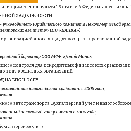
ки применения пункта 1.3 статьи 6 Федерального закона 
ЧЕННОЙ ЗАДОЛЖНОСТИ
 руководитель Юридического комитета Некоммерческой орга
ллекторских Агентств» (НО «НАПКА»)
рганизацией иного лица для возврата просроченной зад
енеральный директор ООО МФК «Джой Мани»
ннего контроля для некредитных финансовых организаци
по типу кредитных организаций.
Д НА ЕПС И ОСБУ
естованный налоговый консультант с 2008 года,
тантов
ного автотранспорта. Бухгалтерский учет и налогообложе
ованный налоговый консультант с 2004 года,
тантов
ухгалтерском учете.