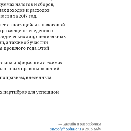
уммах налогов и сборов,
ах доходов и расходов
сти за 2017 год.
нее относящейся к налоговой
ии размещены сведения о
ридических лиц, специальных
, а также об участии
я прошлого года. Этой
икована информация о суммах
налоговых правонарушений.
 поправкам, внесенным
 партнёров для успешной
Дизайн и разработка
®
OneSolv
Solutions
в 2016 году