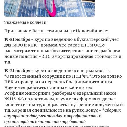
Уважаемые коллеги!
Приглашаем Вас на семинары в г.Новосибирске:
19-21 ноября
- курс по введению в бухгалтерский учет
для МФО и КПК - поймем, что такое ЕПС и ОСБУ,
рассмотрим типовые бухгалтерские записи, разберем
новые понятия - ЭПС, амортизированная стоимость и
т.д.
19-21 ноября
- курс по введению в специальность
"Ответственный сотрудник по ПОД/ФТ". Это не только
ПВК и проверка на перечень Росфинмониторинга.
Научимся работать с личным кабинетом
Росфинмониторинга, разберем Федеральный закон
№115-ФЗ по косточкам, научимся оформлять досье
клиента и анкету, оформлять внутренние документы и
т.д. Хорошая специальность на руках. Бонус -
"Сборник
внутренних документов для микрофинансовых
организаций по выполнению требований