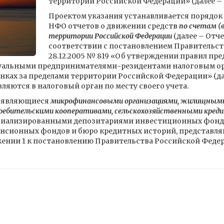
территории Российской Федерации» (далее – 
Проектом указания устанавливается порядок 
НФО отчетов о движении средств
по счетам (в
территории Российской Федерации
(далее – Отч
соответствии с постановлением Правительст
28.12.2005 № 819 «Об утверждении правил п
уальными предпринимателями-резидентами налоговым ор
банках за пределами территории Российской Федерации» (
ляются в налоговый орган по месту своего учета.
 являющиеся
микрофинансовыми организациями, жилищным
ребительскими кооперативами, сельскохозяйственными кре
иализированными депозитариями инвестиционных фонд
нсионных фондов и бюро кредитных историй, представляю
нии 1 к постановлению Правительства Российской Федерац