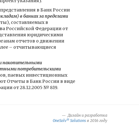
проект указания).
представления в Банк России
кладам) в банках за пределами
еты), составляемых в
ва Российской Федерации от
редставления юридическими
ганам отчетов о движении
далее – отчитывающиеся
и накопительными
дитными потребительскими
ов, паевых инвестиционных
т Отчеты в Банк России в виде
ии от 28.12.2005 № 819.
Дизайн и разработка
®
OneSolv
Solutions
в 2016 году