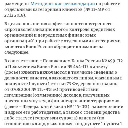
размещены
Методические рекомендации
по работе с
отдельными категориями клиентов (№ 33-МР от
27.12.2018).
В целях повышения эффективности внутреннего
«противолегализационного» контроля кредитных
организаций и некредитных финансовых
организаций1 при работе с отдельными категориями
клиентов Банк России обращает внимание на
следующее.
В соответствии с Положением Банка России № 499-П2
и Положением Банка России № 444-П3 в анкету
(досье) клиента включаются в том числе сведения о
должности клиента, являющегося лицом, указанным в
подпункте 1 пункта 1 статьи 73 Федерального закона
от 07.08.2001 № 115-ФЗ «О противодействии
легализации (отмыванию) доходов, полученных
преступным путем, и финансированию терроризма»
(далее – Федеральный закон № 115-ФЗ), наименовании
и адресе его работодателя, а также о степени родства
либо статусе (супруг или супруга) клиента (по
отношению к лицу, указанному в подпункте 1 пункта 1