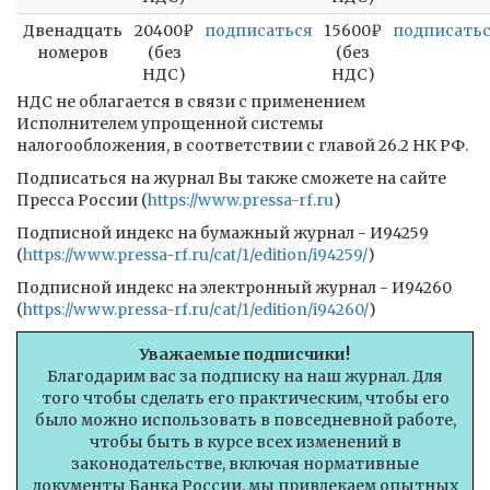
Двенадцать
20400₽
подписаться
15600₽
подписать
номеров
(без
(без
НДС)
НДС)
НДС не облагается в связи с применением
Исполнителем упрощенной системы
налогообложения, в соответствии с главой 26.2 НК РФ.
Подписаться на журнал Вы также сможете на сайте
Пресса России (
https://www.pressa-rf.ru
)
Подписной индекс на бумажный журнал - И94259
(
https://www.pressa-rf.ru/cat/1/edition/i94259/
)
Подписной индекс на электронный журнал - И94260
(
https://www.pressa-rf.ru/cat/1/edition/i94260/
)
Уважаемые подписчики!
Благодарим вас за подписку на наш журнал. Для
того чтобы сделать его практическим, чтобы его
было можно использовать в повседневной работе,
чтобы быть в курсе всех изменений в
законодательстве, включая нормативные
документы Банка России, мы привлекаем опытных