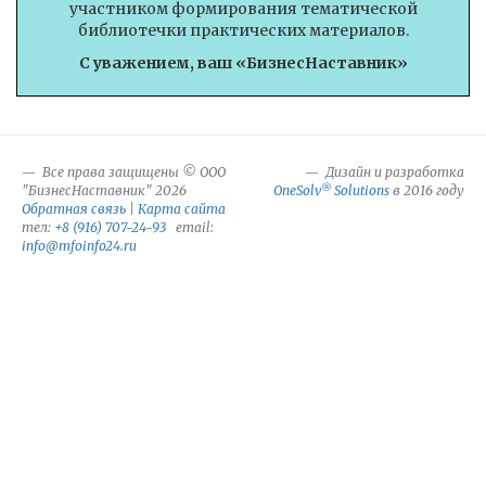
участником формирования тематической
библиотечки практических материалов.
С уважением, ваш «БизнесНаставник»
Все права защищены © ООО
Дизайн и разработка
®
"БизнесНаставник" 2026
OneSolv
Solutions
в 2016 году
Обратная связь
|
Карта сайта
тел:
+8 (916) 707-24-93
email:
info@mfoinfo24.ru