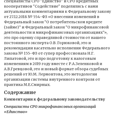
специалисты СРО "Единство" и СРО кредитных
кооперативов "Содействие" поделились с нами
актуальными комментариями к Федеральному закону
от 27.12.2018 № 554-ФЗ «О внесении изменений в
Федеральный закон “О потребительском кредите
(займе)” и Федеральный закон “О микрофинансовой
деятельности и микрофинансовых организациях”»,
это про оценку справедливой стоимости от нашего
постоянного эксперта О.В. Горюковой, это и
рекомендации касательно исполнения Федерального
закона № 155-ФЗ от супер профессионала Н.Г.
Липатовой, это и про подготовку к налоговым
изменениям в 2019 году вместе с Р.А.Зеленковой и
А.В.Гревцовой, это и новый формат обзора судебных
решений от Ю.М. Лермонтова, это методология
организации системы внутренного контроля от
практика М.Е.Смирных.
Содержание
Комментарии к федеральному законодательству
Специалисты СРО микрофинансовых организаций
«Единство»