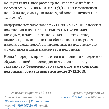
Консультант Плюс размещено Письмо Минфина
России от 17.01.2019 N 03-02-07/1/1861 "О начислении
пеней на недоимку по налогу, образовавшуюся после
27.12.2018".
Федеральным законом от 27.11.2018 N 424-ФЗ внесены
изменения в пункт 3 статьи 75 НК РФ, согласно
которым, в частности: пеня начисляется теперь
включая день исполнения обязанности по уплате
налога; сумма пеней, начисленных на недоимку, не
может превышать размер этой недоимки.
Новый порядок применяется в отношении недоимки,
образовавшейся после дня вступления в силу
указанного Федерального закона,
т.е. в отношении
недоимки, образовавшейся после 27.12.2018.
Все права защищены © ООО
Дизайн и разработка
®
"БизнесНаставник" 2026
OneSolv
Solutions
в 2016 году
Обратная связь
|
Карта сайта
тел:
+8 (916) 707-24-93
email: