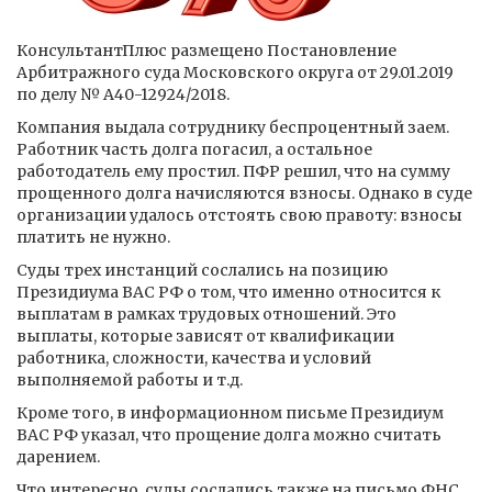
КонсультантПлюс размещено Постановление
Арбитражного суда Московского округа от 29.01.2019
по делу № А40-12924/2018.
Компания выдала сотруднику беспроцентный заем.
Работник часть долга погасил, а остальное
работодатель ему простил. ПФР решил, что на сумму
прощенного долга начисляются взносы. Однако в суде
организации удалось отстоять свою правоту: взносы
платить не нужно.
Суды трех инстанций сослались на позицию
Президиума ВАС РФ о том, что именно относится к
выплатам в рамках трудовых отношений. Это
выплаты, которые зависят от квалификации
работника, сложности, качества и условий
выполняемой работы и т.д.
Кроме того, в информационном письме Президиум
ВАС РФ указал, что прощение долга можно считать
дарением.
Что интересно, суды сослались также на письмо ФНС.