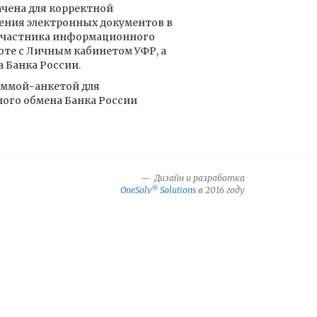
чена для корректной
ения электронных документов в
 участника информационного
оте с Личным кабинетом УФР, а
 Банка России.
аммой-анкетой для
ого обмена Банка России
Дизайн и разработка
®
OneSolv
Solutions
в 2016 году