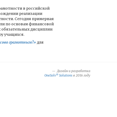
рамотности в российской
овождении реализации
тности. Сегодня примерная
ули по основам финансовой
х обязательных дисциплин
ру учащихся.
нсово грамотным?»
для
Дизайн и разработка
®
OneSolv
Solutions
в 2016 году