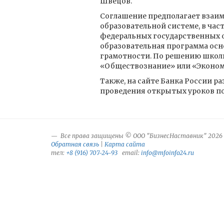
Швецов.
Соглашение предполагает взаим
образовательной системе, в ча
федеральных государственных о
образовательная программа осн
грамотности. По решению школь
«Обществознание» или «Экономи
Также, на сайте Банка России 
проведения открытых уроков по
Все права защищены © ООО "БизнесНаставник" 2026
Обратная связь
|
Карта сайта
тел:
+8 (916) 707-24-93
email:
info@mfoinfo24.ru