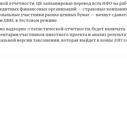
ой отчетности. ЦБ запланировал перевод всех НФО на ра
 некредитных финансовых организаций — страховые компани
альные участники рынка ценных бумаг — начнут сдавать 
 XBRL в тестовом режиме.
о надзорно-статистической отчетности, будет включать 
ентарии участников пилотного проекта и анализ результа
льной версии таксономии, которая выйдет в конце 2017 го