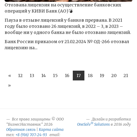
Отозвана лицензия на осуществление банковских
операций у КИВИ Банк (АО)💣
Пауза в отзыве лицензий у банков прервана. В 2021
году было отозвано 26 лицензий, в 2022 – 3, в 2023 –
вообще ни у одного банка не было отозвано лицензий.
Банк России приказом от 21.02.2024 № ОД-266 отозвал
лицензию на...
«
12
13
14
15
16
17
18
19
20
21
»
Все права защищены © ООО
Дизайн и разработка
®
"БизнесНаставник" 2026
OneSolv
Solutions
в 2016 году
Обратная связь
|
Карта сайта
тел:
+8 (916) 707-24-93
email: