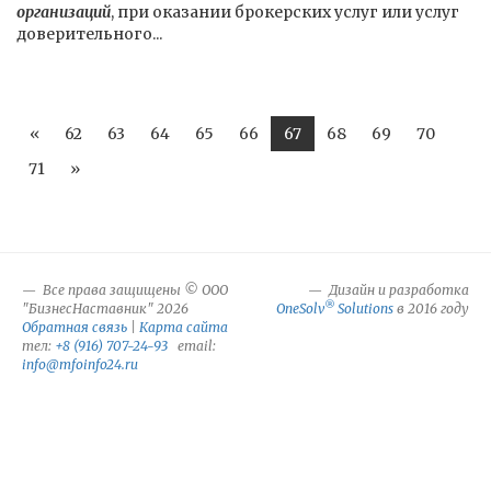
организаций
, при оказании брокерских услуг или услуг
доверительного...
«
62
63
64
65
66
67
68
69
70
71
»
Все права защищены © ООО
Дизайн и разработка
®
"БизнесНаставник" 2026
OneSolv
Solutions
в 2016 году
Обратная связь
|
Карта сайта
тел:
+8 (916) 707-24-93
email:
info@mfoinfo24.ru