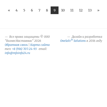
«
4
5
6
7
8
9
10
11
12
13
»
Все права защищены © ООО
Дизайн и разработка
®
"БизнесНаставник" 2026
OneSolv
Solutions
в 2016 году
Обратная связь
|
Карта сайта
тел:
+8 (916) 707-24-93
email:
info@mfoinfo24.ru