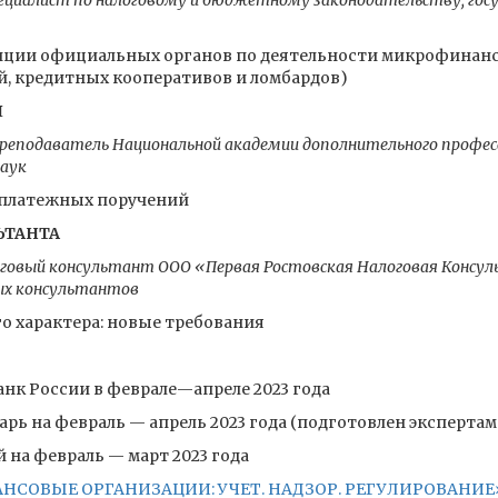
циалист по налоговому и бюджетному законодательству, госу
зиции официальных органов по деятельности микрофинан
, кредитных кооперативов и ломбардов)
Я
преподаватель Национальной академии дополнительного професс
наук
 платежных поручений
ЬТАНТА
говый консультант ООО «Первая Ростовская Налоговая Консул
ых консультантов
 характера: новые требования
анк России в феврале—апреле 2023 года
рь на февраль — апрель 2023 года (подготовлен эксперта
на февраль — март 2023 года
ОВЫЕ ОРГАНИЗАЦИИ: УЧЕТ. НАДЗОР. РЕГУЛИРОВАНИЕ» 