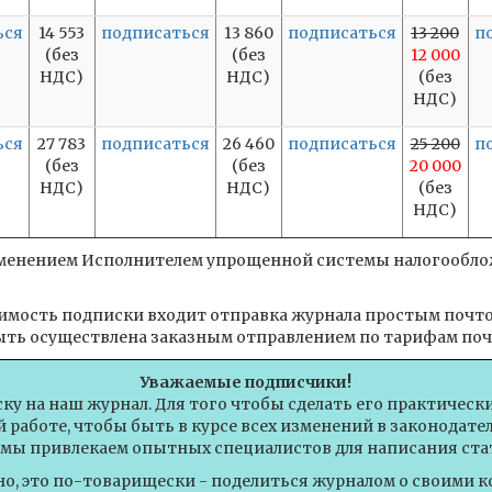
ься
14 553
подписаться
13 860
подписаться
13 200
п
(без
(без
12 000
НДС)
НДС)
(без
НДС)
ься
27 783
подписаться
26 460
подписаться
25 200
п
(без
(без
20 000
НДС)
НДС)
(без
НДС)
рименением Исполнителем упрощенной системы налогооблож
оимость подписки входит отправка журнала простым поч
ть осуществлена заказным отправлением по тарифам поч
Уважаемые подписчики!
ску на наш журнал. Для того чтобы сделать его практическ
 работе, чтобы быть в курсе всех изменений в законодат
 мы привлекаем опытных специалистов для написания стат
но, это по-товарищески - поделиться журналом о своими к