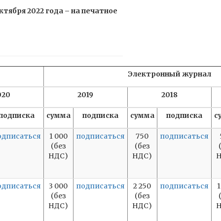
ября 2022 года – на печатное
Электронный журнал
020
2019
2018
подписка
сумма
подписка
сумма
подписка
с
одписаться
1 000
подписаться
750
подписаться
(без
(без
НДС)
НДС)
Н
одписаться
3 000
подписаться
2 250
подписаться
1
(без
(без
НДС)
НДС)
Н