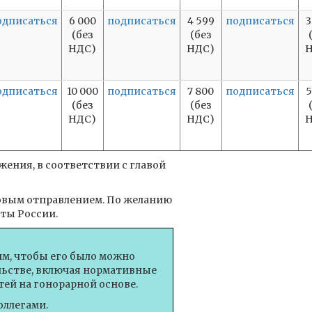
одписаться
6 000
подписаться
4 599
подписаться
3
(без
(без
НДС)
НДС)
Н
одписаться
10 000
подписаться
7 800
подписаться
5
(без
(без
НДС)
НДС)
Н
ения, в соответствии с главой
товым отправлением. По желанию
ты России.
им, чтобы его было можно
ельстве, включая нормативные
ей на гонорарной основе.
оллегами.