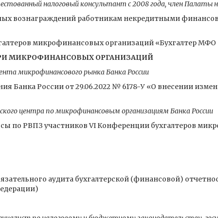
естованный налоговый консультант с 2008 года, член Палаты 
чных вознаграждений работникам некредитными финансо
галтеров микрофинансовых организаций «Бухгалтер МФО 
ЕРИ МИКРОФИНАНСОВЫХ ОРГАНИЗАЦИЙ
нта микрофинансового рынка Банка России
я Банка России от 29.06.2022 № 6178-У «О внесении измен
ского центра по микрофинансовым организациям Банка России
осы по РВПЗ участников VI Конференции бухгалтеров ми
язательного аудита бухгалтерской (финансовой) отчетност
Федерации)