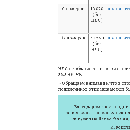
6 номеров
16 020
подписат
(без
НДС)
12 номеров
30 540
подписат
(без
НДС)
НДС не облагается в связи с п
26.2 НК РФ.
> Обращаем внимание, что в ст
подписчиков отправка может бы
Благодарим вас за подпи
использовать в повседневной
документы Банка России,
И, конеч