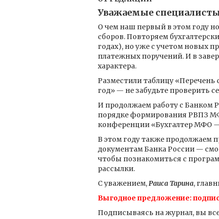
Уважаемые специалисты
О чем наш первый в этом году н
сборов. Повторяем бухгалтерски
годах), но уже с учетом новых 
платежных поручений. И в заве
характера.
Разместили таблицу «Перечень с
год» — не забудьте проверить се
И продолжаем работу с Банком 
порядке формирования РВПЗ МФО
конференции «Бухгалтер МФО — 
В этом году также продолжаем 
документам Банка России — смот
чтобы познакомиться с програ
рассылки.
С уважением,
Раиса Тарина
, глав
Выгодное предложение: подпис
Подписываясь на журнал, вы все