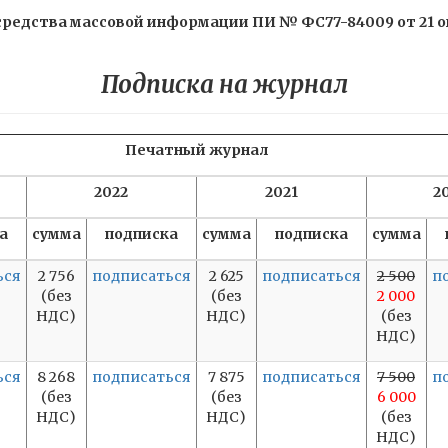
редства массовой информации ПИ № ФС77-84009 от 21 окт
Подписка на журнал
Печатный журнал
2022
2021
2
а
сумма
подписка
сумма
подписка
сумма
ься
2 756
подписаться
2 625
подписаться
2 500
п
(без
(без
2 000
НДС)
НДС)
(без
НДС)
ься
8 268
подписаться
7 875
подписаться
7 500
п
(без
(без
6 000
НДС)
НДС)
(без
НДС)