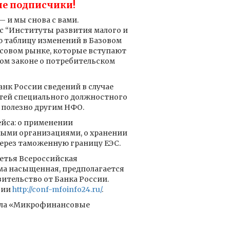
е подписчики!
 и мы снова с вами.
 “Институты развития малого и
ю таблицу изменений в Базовом
совом рынке, которые вступают
ьном законе о потребительском
нк России сведений в случае
тей специального должностного
т полезно другим НФО.
ейса: о применении
ыми организациями, о хранении
ерез таможенную границу ЕЭС.
ретья Всероссийская
ма насыщенная, предполагается
ительство от Банка России.
ции
http://conf-mfoinfo24.ru/
.
нала «Микрофинансовые