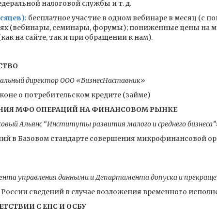
еральной налоговой службы и т. д.
сяцев):
бесплатное участие в одном вебинаре в месяц (с п
иях (вебинары, семинары, форумы); пониженные цены на м
ак на сайте, так и при обращении к нам).
СТВО
ральный директор ООО «БизнесНаставник»
коне о потребительском кредите (займе)
НИЯ МФО ОПЕРАЦИЙ НА ФИНАНСОВОМ РЫНКЕ
вый Альянс “Институты развития малого и среднего бизнеса”
ний в Базовом стандарте совершения микрофинансовой ор
нта управления данными и Департамента допуска и прекращен
к России сведений в случае возложения временного испол
ЕТСТВИИ С ЕПС И ОСБУ