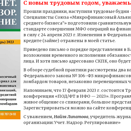
С новым трудовым годом, уважаемы
Прошли праздники, наступили трудовые будни —
Специалисты Союза «Микрофинансовый Альянс
среднего бизнеса”» подготовили сравнительну
стандарте совершения МФО операций на финан
в силу с 24 апреля 2023 г. Изменения в Федерал
кредите (займе) отражены в моей статье.
Приведено письмо о порядке представления в Ба
возложения временного исполнения обязаннос
лица. И хотя письмо адресовано СКПК, оно буде
В обзоре судебной практики рассмотрены два к
Федерального закона № 106-ФЗ микрофинансов
ломбардом товаров, незаконно перемещенных ч
Напоминаем, что 17 февраля 2023 г. состоится Т
конференция «ПОД/ФТ в НФО — 2023». Програм
живое общение со спикерами, большое представ
Зарегистрироваться можно на сайте конферен
С уважением,
Найля Липатова
, учредитель жур
организации: Учет. Надзор. Регулирование»