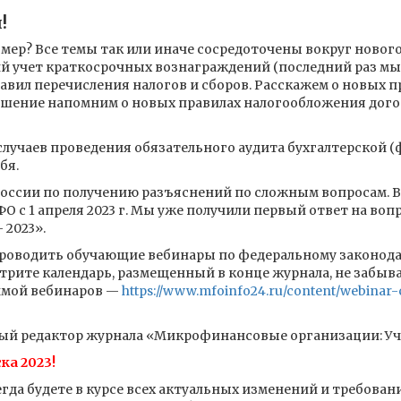
!
омер? Все темы так или иначе сосредоточены вокруг новог
й учет краткосрочных вознаграждений (последний раз мы п
правил перечисления налогов и сборов. Расскажем о новых 
ршение напомним о новых правилах налогообложения дог
лучаев проведения обязательного аудита бухгалтерской (
бя.
России по получению разъяснений по сложным вопросам. В
 с 1 апреля 2023 г. Мы уже получили первый ответ на во
2023».
проводить обучающие вебинары по федеральному законод
рите календарь, размещенный в конце журнала, не забыва
ммой вебинаров —
https://www.mfoinfo24.ru/content/webinar-
ный редактор журнала «Микрофинансовые организации: Уче
ка 2023!
гда будете в курсе всех актуальных изменений и требован