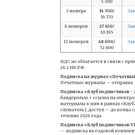
5 300
3 номера
14 700
/
За
16 170
6 номеров
27 450
/
За
30 195
12 номеров
48 000
/
За
52 800
НДС не облагается в связи с п
26.2 НК РФ.
Подписка на журнал «Печатны
Печатные журналы — отправка ­ 
Подписка «Клуб подписчиков - 
бандеролью + ссылка на электро
материалы к ним в рамках «Клуб
слушатель), доступ — до конца 
течение 2026 года.
Подписка «Клуб подписчиков VIP
— подписка на годовой комплек