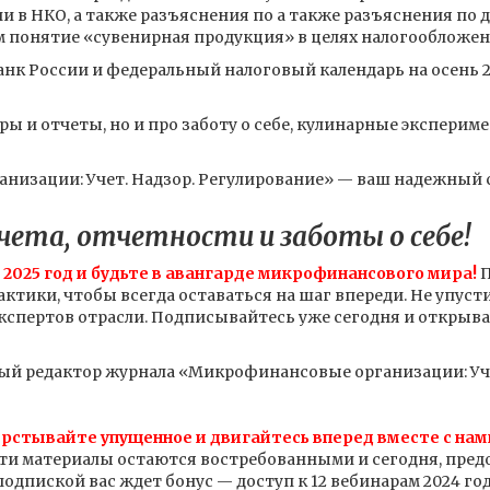
и в НКО, а также разъяснения по а также разъяснения по 
м понятие «сувенирная продукция» в целях налогообложен
анк России и федеральный налоговый календарь на осень 2
ы и отчеты, но и про заботу о себе, кулинарные экспериме
изации: Учет. Надзор. Регулирование» — ваш надежный сп
чета, отчетности и заботы о себе!
2025 год и будьте в авангарде микрофинансового мира!
П
актики, чтобы всегда оставаться на шаг впереди. Не упуст
кспертов отрасли. Подписывайтесь уже сегодня и открыв
ный редактор журнала «Микрофинансовые организации: Уче
ерстывайте упущенное и двигайтесь вперед вместе с нам
Эти материалы остаются востребованными и сегодня, пред
одпиской вас ждет бонус — доступ к 12 вебинарам 2024 год