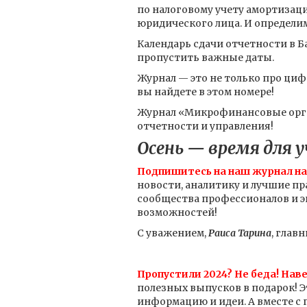
по налоговому учету амортизаци
юридического лица. И определи
Календарь сдачи отчетности в Б
пропустить важные даты.
Журнал — это не только про цифр
вы найдете в этом номере!
Журнал «Микрофинансовые орган
отчетности и управления!
Осень — время для у
Подпишитесь на наш журнал на 
новости, аналитику и лучшие пр
сообщества профессионалов и э
возможностей!
С уважением,
Раиса Тарина
, глав
Пропустили 2024? Не беда! Нав
полезных выпусков в подарок! 
информацию и идеи. А вместе с п