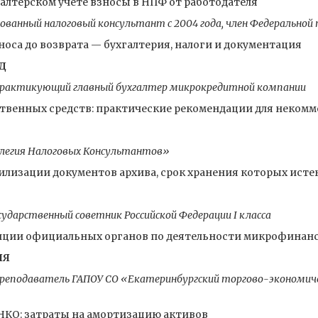
галтерском учете взносы в НПФ от работодателя
ванный налоговый консультант с 2004 года, член Федерально
оса до возврата — бухгалтерия, налоги и документация
Д
практикующий главный бухгалтер микрокредитной компании
ственных средств: практические рекомендации для неком
легия Налоговых Консультантов»
лизации документов архива, срок хранения которых исте
дарственный советник Российской Федерации I класса
зиции официальных органов по деятельности микрофинан
ИЯ
 преподаватель ГАПОУ СО «Екатеринбургский торгово-экономич
НКО: затраты на амортизацию активов