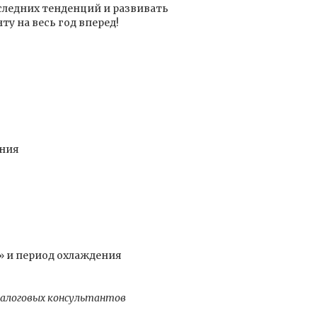
оследних тенденций и развивать
у на весь год вперед!
ания
» и период охлаждения
налоговых консультантов