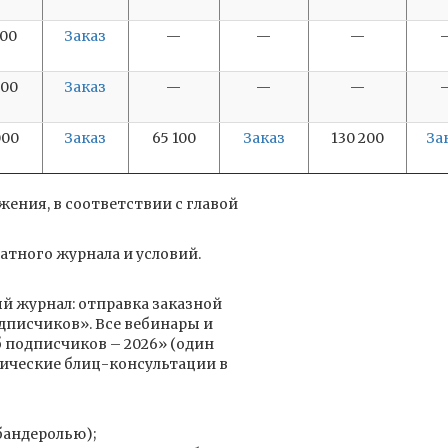
400
Заказ
—
—
—
000
Заказ
—
—
—
000
Заказ
65 100
Заказ
130 200
За
ения, в соответствии с главой
атного журнала и условий.
й журнал: отправка заказной
дписчиков». Все вебинары и
 подписчиков – 2026» (один
гические блиц-консультации в
бандеролью);