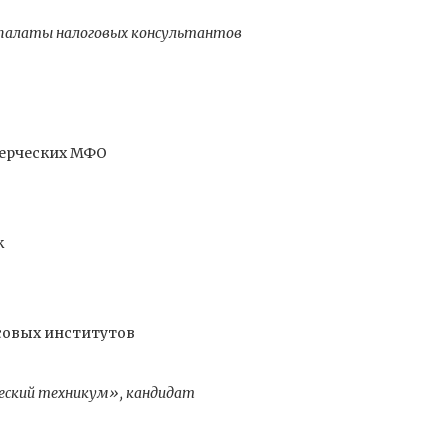
й палаты налоговых консультантов
мерческих МФО
к
совых институтов
еский техникум», кандидат