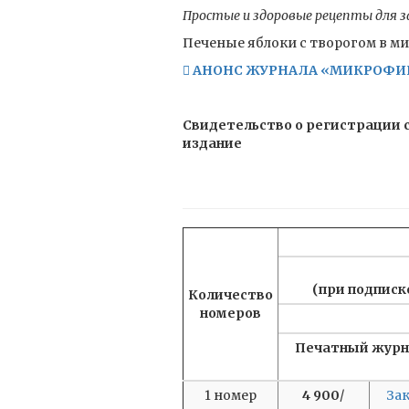
Простые и здоровые рецепты для 
Печеные яблоки с творогом в м
 АНОНС ЖУРНАЛА «МИКРОФИН
Свидетельство о регистрации с
издание
(при подписке
Количество
номеров
Печатный журн
1 номер
4 900
/
За