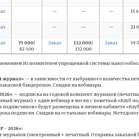
каз
—
—
—
11 
каз
—
—
—
21 
каз
75 000
/
Заказ
132 000
/
Заказ
39 
82 500
132 000
рименением Исполнителем упрощенной системы налогооблож
й журнал»
— в зависимости от выбранного количества печ
заказной бандеролью. Скидки на вебинары.
2026»
— подписка на годовой комплект журналов (печатны
нный журнал) + один вебинар в месяц с пометкой «Клуб по
а подписчиков» будут размещены в личном кабинете «Клуб
срока подписки. Скидки на остальные вебинары. Методоло
 - 2026»:
т журналов (электронный + печатный. Отправка заказной 