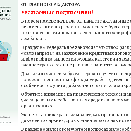
ОТ ГЛАВНОГО РЕДАКТОРА
Уважаемые подписчики!
В новом номере журнала вы найдете актуальные 
рекомендации по различным аспектам бухгалтерс
правового регулирования деятельности микроф
ломбардов.
В разделе «Федеральное законодательство» рас
«самозапрета» на заключение кредитных договор
инфографика, иллюстрирующая категории заемщ
распространяется и не распространяется «самоз
Два важных аспекта бухгалтерского учета освещ
взносов в пенсионные фондыот работодателя в бу
особенностях учета добавочного капитала микр
Обратите внимание на практические рекомендац
учета целевых и собственных средств в некомм
организациях.
Эксперты также рассказывают, как правильно 
документов архива, срок хранения которых истек
В разделе о налоговом учете и вопросах налого