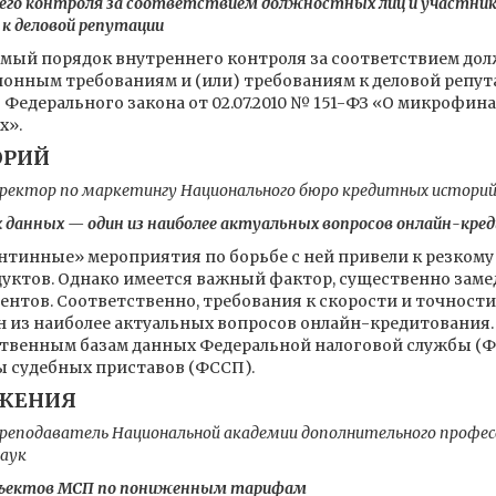
его контроля за соответствием должностных лиц и участн
к деловой репутации
емый порядок внутреннего контроля за соответствием до
нным требованиям и (или) требованиям к деловой репут
4.3 Федерального закона от 02.07.2010 № 151-ФЗ «О микрофи
х».
ОРИЙ
иректор по маркетингу Национального бюро кредитных истори
 данных — один из наиболее актуальных вопросов онлайн-кре
нтинные» мероприятия по борьбе с ней привели к резкому
уктов. Однако имеется важный фактор, существенно зам
иентов. Соответственно, требования к скорости и точнос
н из наиболее актуальных вопросов онлайн-кредитования
ственным базам данных Федеральной налоговой службы (Ф
ы судебных приставов (ФССП).
ЖЕНИЯ
преподаватель Национальной академии дополнительного професс
наук
убъектов МСП по пониженным тарифам