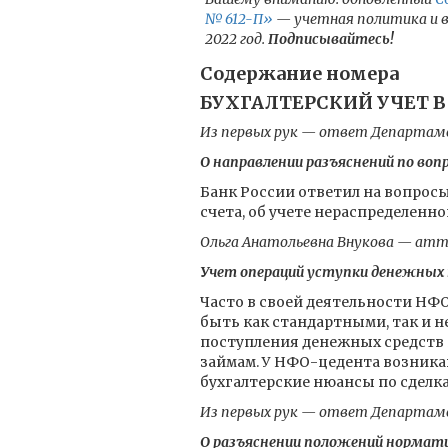
№ 612-П»
— учетная политика и вс
2022 год.
Подписывайтесь!
Содержание номера
БУХГАЛТЕРСКИЙ УЧЕТ В
Из первых рук — ответ Департамен
О направлении разъяснений по воп
Банк России ответил на вопросы
счета, об учете нераспределенн
Ольга Анатольевна Внукова — атт
Учет операций уступки денежных
Часто в своей деятельности НФ
быть как стандартными, так и не
поступления денежных средств 
займам. У НФО-цедента возникаю
бухгалтерские нюансы по сделка
Из первых рук — ответ Департамен
О разъяснении положений нормати