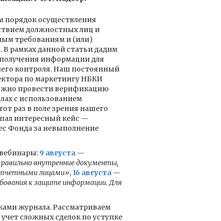
м порядок осуществления
ствием должностных лиц и
ым требованиям и (или)
 В рамках данной статьи дадим
 получения информации для
его контроля. Наш постоянный
ектора по маркетингу НБКИ
можно провести верификацию
лах с использованием
тот раз в поле зрения нашего
опал интересный кейс —
ес Фонда за невыполнение
вебинары:
9 августа
—
равильно внутренние документы,
дотчетными лицами»
,
16 августа
—
бования к защите информации. Для
ками журнала. Рассматриваем
 учет сложных сделок по уступке