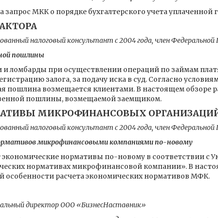
а запрос МКК о порядке бухгалтерского учета уплаченной
ДАКТОРА
ванный налоговый консультант с 2004 года, член Федерально
нной пошлины
и ломбарды при осуществлении операций по займам плат
гистрацию залога, за подачу иска в суд. Согласно условия
я пошлина возмещается клиентами. В настоящем обзоре 
твенной пошлины, возмещаемой заемщиком.
АТИВЫ МИКРОФИНАНСОВЫХ ОРГАНИЗАЦИ
ванный налоговый консультант с 2004 года, член Федерально
нормативов микрофинансовыми компаниями по-новому
ет экономические нормативы по-новому в соответствии с У
мических нормативах микрофинансовой компании». В наст
й особенности расчета экономических нормативов МФК.
Ь
ральный директор ООО «БизнесНаставник»