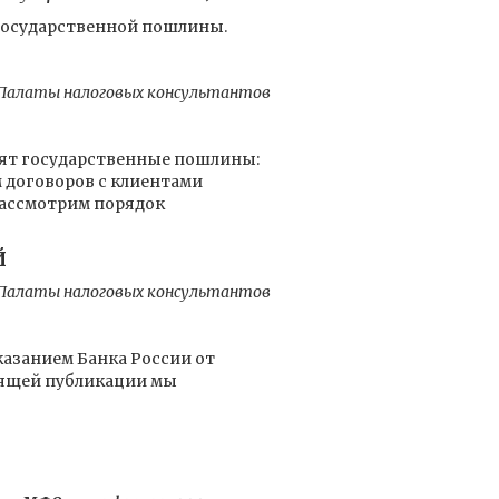
 государственной пошлины.
й Палаты налоговых консультантов
ят государственные пошлины:
м договоров с клиентами
рассмотрим порядок
Й
й Палаты налоговых консультантов
казанием Банка России от
оящей публикации мы