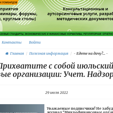
Контакты
Войти
Главная
Полезная информация
-
Едете на дачу?...
-
 Прихватите с собой июльски
е организации: Учет. Надзор
29 июля 2022
Уважаемые подписчики! Не забуд
журнал "Микрофинансовые органи