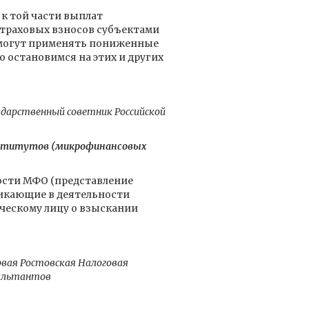
к той части выплат
страховых взносов субъектами
и могут применять пониженные
 остановимся на этих и других
дарственный советник Российской
институтов (микрофинансовых
ности МФО (представление
никающие в деятельности
ческому лицу о взыскании
рвая Ростовская Налоговая
сультантов