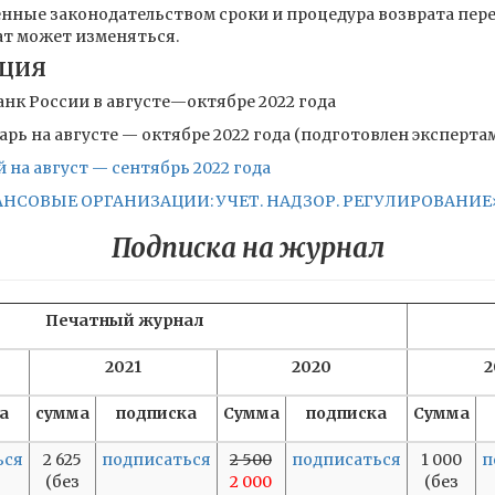
нные законодательством сроки и процедура возврата переп
ат может изменяться.
АЦИЯ
анк России в августе—октябре 2022 года
ь на августе — октябре 2022 года (подготовлен эксперта
на август — сентябрь 2022 года
ОВЫЕ ОРГАНИЗАЦИИ: УЧЕТ. НАДЗОР. РЕГУЛИРОВАНИЕ» 
Подписка на журнал
Печатный журнал
2021
2020
2
а
сумма
подписка
Сумма
подписка
Сумма
ься
2 625
подписаться
2 500
подписаться
1 000
п
(без
2 000
(без