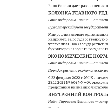
Банк России дает разъяснения н
КОЛОНКА ГЛАВНОГО РЕ
Раиса Федоровна Тарина — аттесто
Бухгалтерский учет государстве
Микрофинансовые организации 
например, за государственную ре
уплаченная НФО государственна
бухгалтерского учета государс
ЭКОНОМИЧЕСКИЕ НОРМ
Раиса Федоровна Тарина — аттесто
Порядок расчета экономических 
С 22 февраля 2022 г. МФК счита
28.12.2021 № 6044-У «Об эконо
представим вниманию читателе
ВНУТРЕННИЙ КОНТРОЛ
Найля Гарриевна Липатова — гене