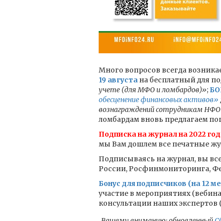
Много вопросов всегда возникае
19 августа
на бесплатный для п
учете (для МФО и ломбардов)»
;
БО
обесценение финансовых активов»
вознаграждений сотрудникам НФО 
ломбардам вновь предлагаем пог
Подписка на журнал на 2022 год
мы Вам дошлем все печатные жур
Подписываясь на журнал, вы все
России, Росфинмониторинга, Фед
Бонус для подписчиков (на 12 ме
участие в мероприятиях (вебин
консультации наших экспертов (к
Вашему вниманию: обновленный
С