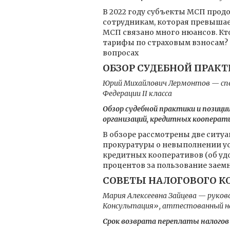
В 2022 году субъекты МСП прод
сотрудникам, которая превышае
МСП связано много нюансов. Кт
тарифы по страховым взносам? 
вопросах
ОБЗОР СУДЕБНОЙ ПРАК
Юрий Михайлович Лермонтов — спе
Федерации II класса
Обзор судебной практики и пози
организаций, кредитных кооперати
В обзоре рассмотрены две ситу
прокуратуры о невыполнении ус
кредитных кооперативов (об уд
процентов за пользование зае
СОВЕТЫ НАЛОГОВОГО К
Мария Алексеевна Зайцева — руков
Консультация», аттестованный на
Срок возврата переплаты налогов