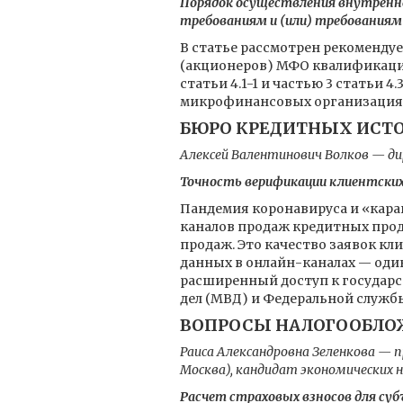
Порядок осуществления внутренн
требованиям и (или) требованиям 
В статье рассмотрен рекоменду
(акционеров) МФО квалификацио
статьи 4.1-1 и частью 3 статьи 
микрофинансовых организация
БЮРО КРЕДИТНЫХ ИСТ
Алексей Валентинович Волков — д
Точность верификации клиентских
Пандемия коронавируса и «кара
каналов продаж кредитных прод
продаж. Это качество заявок кл
данных в oнлайн-каналах — оди
расширенный доступ к государ
дел (МВД) и Федеральной служб
ВОПРОСЫ НАЛОГООБЛО
Раиса Александровна Зеленкова — 
Москва), кандидат экономических 
Расчет страховых взносов для с