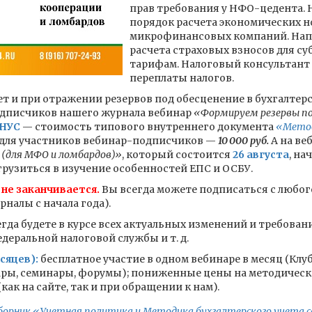
прав требования у НФО-цедента. 
порядок расчета экономических н
микрофинансовых компаний. Нап
расчета страховых взносов для 
тарифам. Налоговый консультант 
переплаты налогов.
т и при отражении резервов под обесценение в бухгалтер
одписчиков нашего журнала вебинар
«Формируем резервы под
НУС
— стоимость типового внутреннего документа
«Метод
для участников вебинар-подписчиков —
10 000 руб.
А на ве
(для МФО и ломбардов)»
, который состоится
26 августа
, н
рузиться в изучение особенностей ЕПС и ОСБУ.
 не заканчивается.
Вы всегда можете подписаться с любого
налы с начала года).
гда будете в курсе всех актуальных изменений и требован
еральной налоговой службы и т. д.
сяцев):
бесплатное участие в одном вебинаре в месяц (Клу
ары, семинары, форумы); пониженные цены на методическ
ак на сайте, так и при обращении к нам).
борник «Учетная политика и Методика бухгалтерского учета с