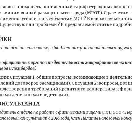
олжают применять пониженный тариф страховых взносов 
т минимальный размер оплаты труда (МРОТ). С расчетом 
о именно относится к субъектам МСП? В каком случае он
Существуют ли проблемы? В предлагаемой статье подробно
ТИКИ
циалист по налоговому и бюджетному законодательству, госу
ции официальных органов по деятельности микрофинансовых 
вов и ломбардов)
ации: Ситуация 1: общие вопросы, возникающие в деятель
ловий договоров заемщиками). Ситуация 2: вопросы, воз
овлетворении требований кредитного кооператива к физи
мными денежными средствами).
ОНСУЛЬТАНТА
одитель отдела по работе с физическими лицами и ИП ООО «Пе
логовый консультант с 2016 года, член Палаты налоговых кон