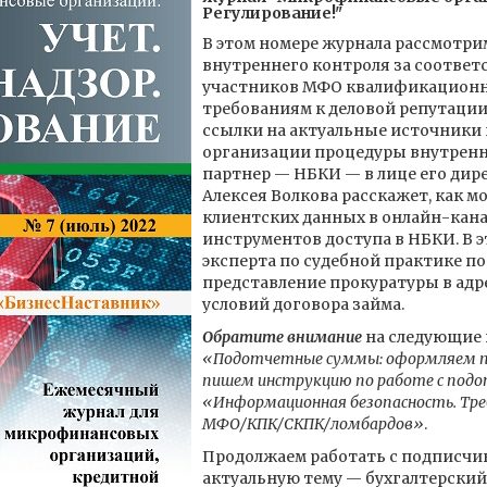
Регулирование!"
В этом номере журнала рассмотри
внутреннего контроля за соответ
участников МФО квалификационн
требованиям к деловой репутации.
ссылки на актуальные источники
организации процедуры внутренн
партнер — НБКИ — в лице его дир
Алексея Волкова расскажет, как 
клиентских данных в oнлайн-кана
инструментов доступа в НБКИ. В э
эксперта по судебной практике п
представление прокуратуры в адр
условий договора займа.
Обратите внимание
на следующие 
«Подотчетные суммы: оформляем п
пишем инструкцию по работе с по
«Информационная безопасность. Тре
МФО/КПК/СКПК/ломбардов»
.
Продолжаем работать с подписчи
актуальную тему — бухгалтерский