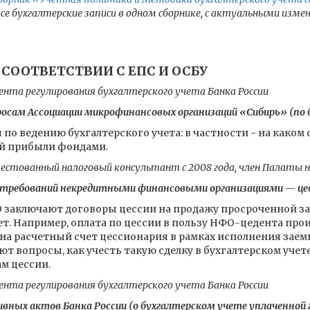
е бухгалтерские записи в одном сборнике, с актуальными измен
 СООТВЕТСТВИИ С ЕПС И ОСБУ
та регулирования бухгалтерского учета Банка России
росам Ассоциации микрофинансовых организаций «Сибирь» (по
 по ведению бухгалтерского учета: в частности - на како
ой прибыли фондами.
естованный налоговый консультант с 2008 года, член Палаты 
 требований некредитными финансовыми организациями — це
О заключают договоры цессии на продажу просроченной з
т. Например, оплата по цессии в пользу НФО-цедента произ
на расчетный счет цессионария в рамках исполнения заем
т вопросы, как учесть такую сделку в бухгалтерском учете
м цессии.
та регулирования бухгалтерского учета Банка России
вных актов Банка России (о бухгалтерском учете уплаченной