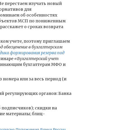
Не перестаем изучать новый
ормативов для
оминаем об особенностях
субъектов МСП по пониженным
расскажет о сроках возврата
ском учете, поэтому приглашаем
 обесценение в бухгалтерском
ика формирования резерва под
бинаре
«Бухгалтерский учет
ачинающим бухгалтерам МФО и
 номера или за весь период (и
ий регулирующих органов: Банка
б подписчиков); скидки на
ие материалы; блиц-
огласно Положению Банка России