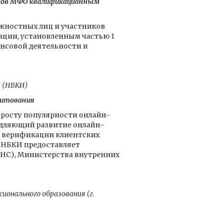
иков МФО квалификационным
лжностных лиц и участников
ации, установленным частью 1
нансовой деятельности и
й (НБКИ)
дитования
 росту популярности oнлайн-
едляющий развитие онлайн-
ти верификации клиентских
. НБКИ предоставляет
НС), Министерства внутренних
ионального образования (г.