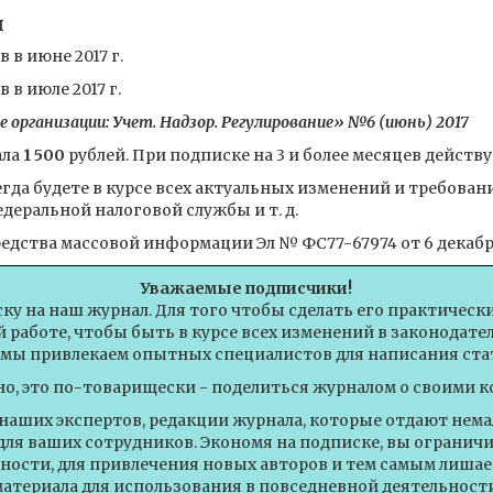
я
в июне 2017 г.
в июле 2017 г.
рганизации: Учет. Надзор. Регулирование» №6 (июнь) 2017
ала
1 500
рублей. При подписке на 3 и более месяцев действу
гда будете в курсе всех актуальных изменений и требован
еральной налоговой службы и т. д.
едства массовой информации Эл № ФС77-67974 от 6 декабря
Уважаемые подписчики!
ску на наш журнал. Для того чтобы сделать его практическ
 работе, чтобы быть в курсе всех изменений в законодат
 мы привлекаем опытных специалистов для написания стат
но, это по-товарищески - поделиться журналом о своими к
 наших экспертов, редакции журнала, которые отдают немал
для ваших сотрудников. Экономя на подписке, вы огранич
ности, для привлечения новых авторов и тем самым лишае
материала для использования в повседневной деятельности