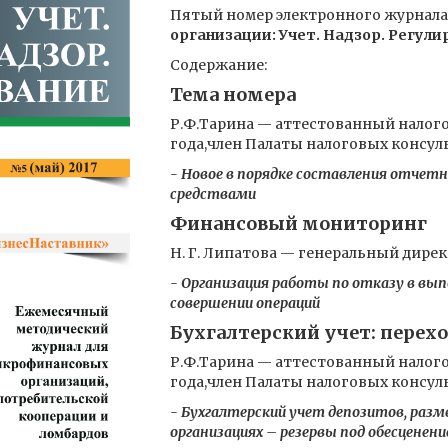
Пятый номер электронного журнал
организации: Учет. Надзор. Регул
Содержание:
Тема номера
Р.Ф.Тарина — аттестованный налого
года,член Палаты налоговых консул
- Новое в порядке составления отчет
средствами
Финансовый мониторинг
Н. Г. Липатова — генеральный дир
- Организация работы по отказу в вы
совершении операций
Бухгалтерский учет: перехо
Р.Ф.Тарина — аттестованный налого
года,член Палаты налоговых консул
- Бухгалтерский учет депозитов, раз
организациях – резервы под обесценени