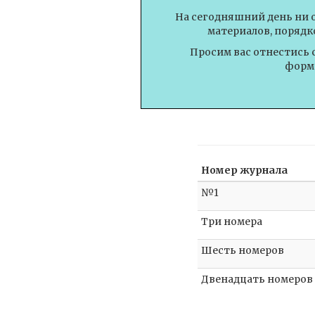
На сегодняшний день ни 
материалов, порядк
Просим вас отнестись 
форми
Номер журнала
№1
Три номера
Шесть номеров
Двенадцать номеров