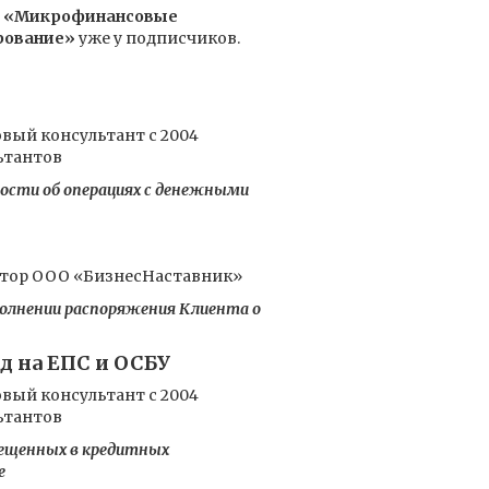
а
«Микрофинансовые
ирование»
уже у подписчиков.
вый консультант с 2004
ьтантов
ности об операциях с денежными
ектор ООО «БизнесНаставник»
полнении распоряжения Клиента о
д на ЕПС и ОСБУ
вый консультант с 2004
ьтантов
мещенных в кредитных
е