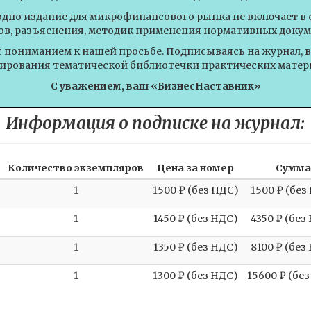
одно издание для микрофинансового рынка не включает в 
ов, разъяснения, методик применения нормативных докум
с пониманием к нашей просьбе. Подписываясь на журнал, 
рования тематической библиотечки практических матер
С уважением, ваш «БизнесНаставник»
Информация о подписке на журнал:
Количество экземпляров
Цена за номер
Сумм
1
1500 ₽ (без НДС)
1500 ₽ (без
1
1450 ₽ (без НДС)
4350 ₽ (без
1
1350 ₽ (без НДС)
8100 ₽ (без
1
1300 ₽ (без НДС)
15600 ₽ (бе