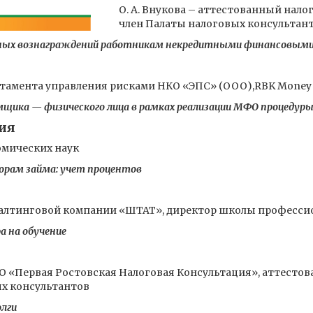
О. А. Внукова – аттестованный налог
член Палаты налоговых консультан
чных вознаграждений работникам некредитными финансовыми
артамента управления рисками НКО «ЭПС» (ООО),RBK Money
мщика — физического лица в рамках реализации МФО процедур
ия
номических наук
ворам займа: учет процентов
салтинговой компании «ШТАТ», директор школы професси
а на обучение
О «Первая Ростовская Налоговая Консультация», аттесто
ых консультантов
олги