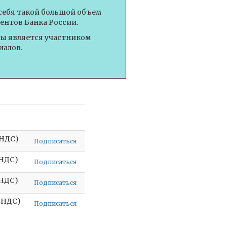
себя такой большой объем
ентов Банка России.
вы является участником
иалов.
а
 НДС)
Подписаться
 НДС)
Подписаться
 НДС)
Подписаться
з НДС)
Подписаться