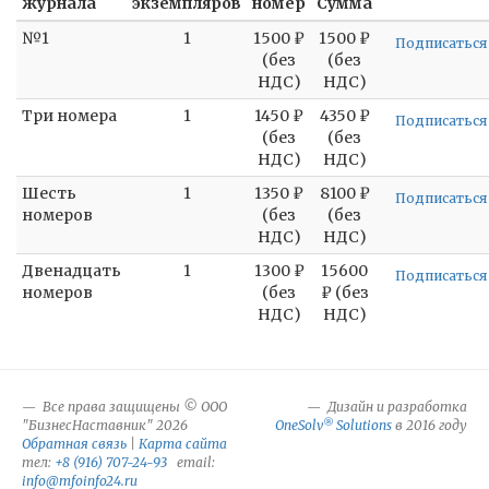
журнала
экземпляров
номер
Сумма
№1
1
1500 ₽
1500 ₽
Подписаться
(без
(без
НДС)
НДС)
Три номера
1
1450 ₽
4350 ₽
Подписаться
(без
(без
НДС)
НДС)
Шесть
1
1350 ₽
8100 ₽
Подписаться
номеров
(без
(без
НДС)
НДС)
Двенадцать
1
1300 ₽
15600
Подписаться
номеров
(без
₽ (без
НДС)
НДС)
Все права защищены © ООО
Дизайн и разработка
®
"БизнесНаставник" 2026
OneSolv
Solutions
в 2016 году
Обратная связь
|
Карта сайта
тел:
+8 (916) 707-24-93
email:
info@mfoinfo24.ru