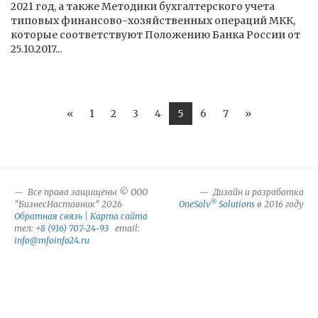
2021 год, а также Методики бухгалтерского учета
типовых финансово-хозяйственных операций МКК,
которые соответствуют Положению Банка России от
25.10.2017...
«
1
2
3
4
5
6
7
»
Все права защищены © ООО
Дизайн и разработка
®
"БизнесНаставник" 2026
OneSolv
Solutions
в 2016 году
Обратная связь
|
Карта сайта
тел:
+8 (916) 707-24-93
email:
info@mfoinfo24.ru