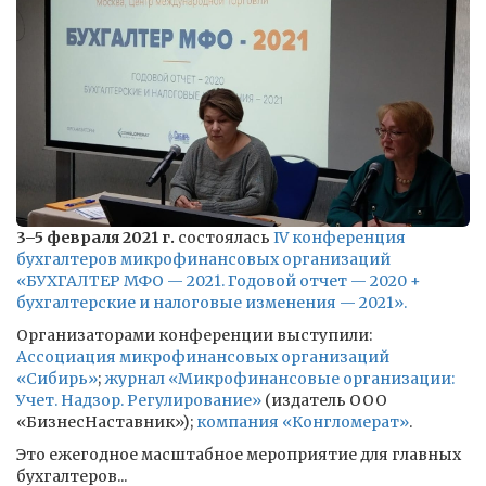
3–5 февраля 2021 г.
состоялась
IV конференция
бухгалтеров микрофинансовых организаций
«БУХГАЛТЕР МФО — 2021. Годовой отчет — 2020 +
бухгалтерские и налоговые изменения — 2021».
Организаторами конференции выступили:
Ассоциация микрофинансовых организаций
«Сибирь»
;
журнал «Микрофинансовые организации:
Учет. Надзор. Регулирование»
(издатель ООО
«БизнесНаставник»);
компания «Конгломерат»
.
Это ежегодное масштабное мероприятие для главных
бухгалтеров...