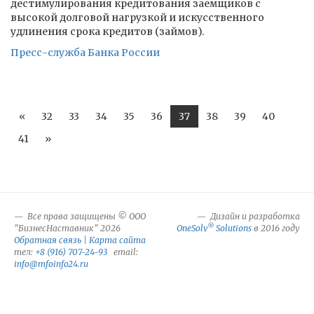
дестимулирования кредитования заемщиков с
высокой долговой нагрузкой и искусственного
удлинения срока кредитов (займов).
Пресс-служба Банка России
«
32
33
34
35
36
37
38
39
40
41
»
Все права защищены © ООО
Дизайн и разработка
®
"БизнесНаставник" 2026
OneSolv
Solutions
в 2016 году
Обратная связь
|
Карта сайта
тел:
+8 (916) 707-24-93
email:
info@mfoinfo24.ru