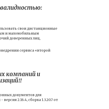
инвалидностью:
льзовать свои дистанционные
лым и маломобильным
очий доверенных лиц,
 внедрении сервиса «второй
х компаний и
заций‼️
ронных документов для
сия 2.16.4, сборка 1.3.20.7 от