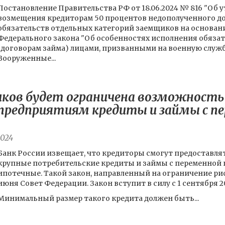
Постановление Правительства РФ от 18.06.2024 № 816 "Об
возмещения кредиторам 50 процентов недополученного до
обязательств отдельных категорий заемщиков на основании
Федерального закона "Об особенностях исполнения обяза
(договорам займа) лицами, призванными на военную служ
Вооруженные...
ков будет ограничена возможность
предприятиям кредиты и займы с п
2024
Банк России извещает, что кредиторы смогут предоставля
крупные потребительские кредиты и займы с переменной п
ипотечные. Такой закон, направленный на ограничение ри
июня Совет Федерации. Закон вступит в силу с 1 сентября 2
Минимальный размер такого кредита должен быть...