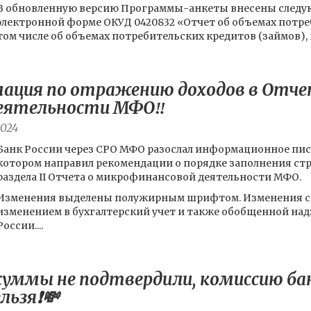
В обновленную версию Программы-анкеты внесены следую
электронной форме ОКУД 0420832 «Отчет об объемах потре
том числе об объемах потребительских кредитов (займов), в
ация по отражению доходов в Отче
еятельности МФО‼️
2024
Банк России через СРО МФО разослал информационное письмо
котором направил рекомендации о порядке заполнения строк 2
раздела II Отчета о микрофинансовой деятельности МФО.
Изменения выделены полужирным шрифтом. Изменения с
изменением в бухгалтерский учет и также обобщенной на
России....
уммы не подтвердили, комиссию бан
льзя❗️💸