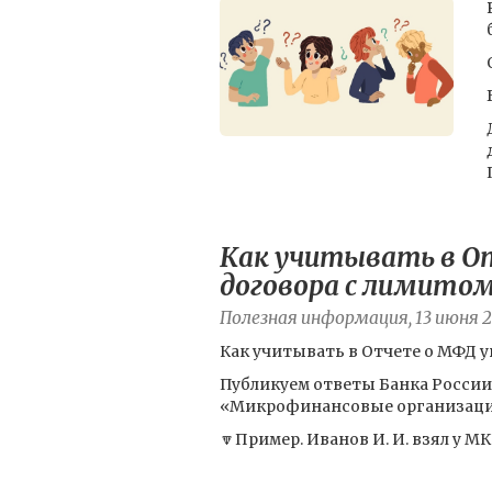
Как учитывать в От
договора с лимито
Полезная информация, 13 июня 
Как учитывать в Отчете о МФД у
Публикуем ответы Банка России
«Микрофинансовые организации: 
🔽Пример. Иванов И. И. взял у МК