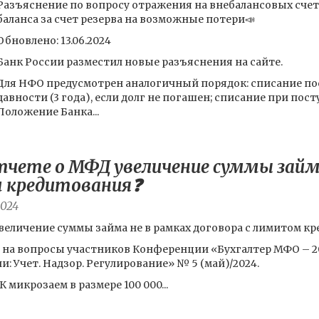
Разъяснение по вопросу отражения на внебалансовых счет
баланса за счет резерва на возможные потери📣
Обновлено: 13.06.2024
Банк России разместил новые разъяснения на сайте.
Для НФО предусмотрен аналогичный порядок: списание по
давности (3 года), если долг не погашен; списание при пос
Положение Банка...
чете о МФД увеличение суммы займа
м кредитования❓
2024
величение суммы займа не в рамках договора с лимитом к
 на вопросы участников Конференции «Бухгалтер МФО – 2
Учет. Надзор. Регулирование» № 5 (май)/2024.
К микрозаем в размере 100 000...