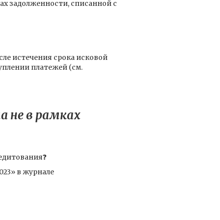
ах задолженности, списанной с
сле истечения срока исковой
туплении платежей (см.
 не в рамках
редитования❓
023» в журнале