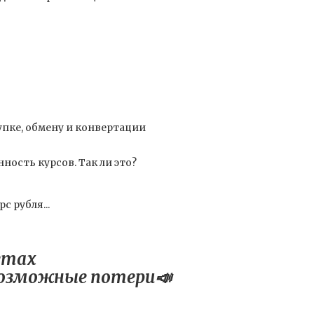
упке, обмену и конвертации
ность курсов. Так ли это?
 рубля...
етах
 возможные потери📣