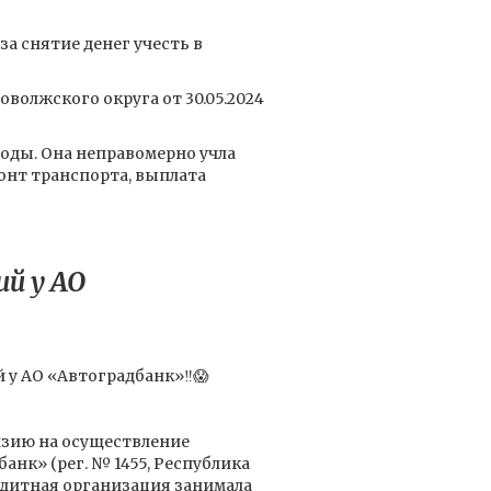
а снятие денег учесть в
волжского округа от 30.05.2024
ходы. Она неправомерно учла
онт транспорта, выплата
й у АО
 у АО «Автоградбанк»‼️😱
ензию на осуществление
нк» (рег. № 1455, Республика
едитная организация занимала