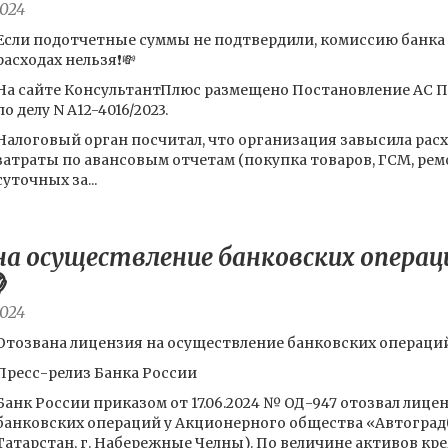
024
Если подотчетные суммы не подтвердили, комиссию банка з
расходах нельзя❗️💸
На сайте КонсультантПлюс размещено Постановление АС По
по делу N А12-4016/2023.
Налоговый орган посчитал, что организация завысила рас
затраты по авансовым отчетам (покупка товаров, ГСМ, рем
суточных за...
на осуществление банковских операци

024
Отозвана лицензия на осуществление банковских операций
Пресс-релиз Банка России
Банк России приказом от 17.06.2024 № ОД-947 отозвал лиц
банковских операций у Акционерного общества «Автоградба
Татарстан, г. Набережные Челны). По величине активов кр