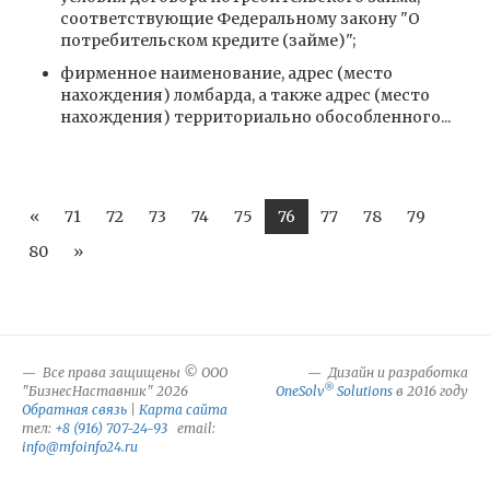
соответствующие Федеральному закону "О
потребительском кредите (займе)";
фирменное наименование, адрес (место
нахождения) ломбарда, а также адрес (место
нахождения) территориально обособленного...
«
71
72
73
74
75
76
77
78
79
80
»
Все права защищены © ООО
Дизайн и разработка
®
"БизнесНаставник" 2026
OneSolv
Solutions
в 2016 году
Обратная связь
|
Карта сайта
тел:
+8 (916) 707-24-93
email:
info@mfoinfo24.ru