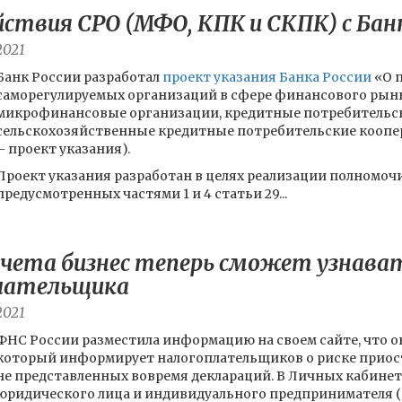
йствия СРО (МФО, КПК и СКПК) с Бан
2021
Банк России разработал
проект указания Банка России
«О 
саморегулируемых организаций в сфере финансового рын
микрофинансовые организации, кредитные потребительс
сельскохозяйственные кредитные потребительские коопер
– проект указания).
Проект указания разработан в целях реализации полномочи
предусмотренных частями 1 и 4 статьи 29...
 счета бизнес теперь сможет узнава
лательщика
2021
ФНС России разместила информацию на своем сайте, что о
который информирует налогоплательщиков о риске приост
не представленных вовремя деклараций. В Личных кабине
юридического лица и индивидуального предпринимателя (