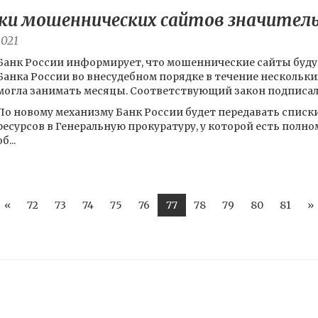
ки мошеннических сайтов значител
2021
Банк России информирует, что мошеннические сайты буду
Банка России во внесудебном порядке в течение нескольки
могла занимать месяцы. Соответствующий закон подписал
По новому механизму Банк России будет передавать спис
ресурсов в Генеральную прокуратуру, у которой есть пол
об...
«
72
73
74
75
76
77
78
79
80
81
»