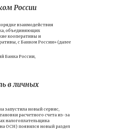
ком России
порядке взаимодействия
ка, объединяющих
кие кооперативы и
ативы, с Банком России» (далее
й Банка России,
ть в личных
на запустила новый сервис,
ановки расчетного счета из-за
тах налогоплательщика
на ОСН) появился новый раздел