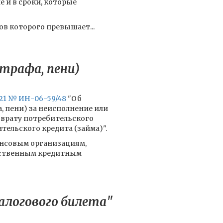
е и в сроки, которые
ов которого превышает...
трафа, пени)
21 № ИН-06-59/48
"Об
 пени) за неисполнение или
зврату потребительского
ительского кредита (займа)".
ансовым организациям,
йственным кредитным
залогового билета"