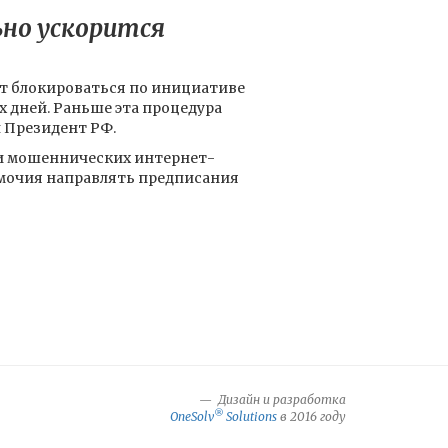
ьно ускорится
т блокироваться по инициативе
х дней. Раньше эта процедура
 Президент РФ.
ки мошеннических интернет-
номочия направлять предписания
Дизайн и разработка
®
OneSolv
Solutions
в 2016 году