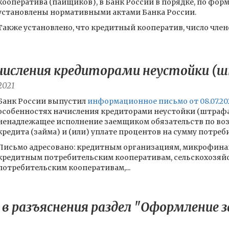
кооператива (пайщиков), в Банк России в порядке, по форм
установлены нормативными актами Банка России.
Также установлено, что кредитный кооператив, число член
числения кредиторами неустойки (ш
2021
Банк России выпустил
информационное письмо от 08.07.20
особенностях начисления кредиторами неустойки (штрафа,
ненадлежащее исполнение заемщиком обязательств по во
кредита (займа) и (или) уплате процентов на сумму потреб
Письмо адресовано: кредитным организациям, микрофин
кредитным потребительским кооперативам, сельскохозя
потребительским кооперативам,...
 в разъяснения раздел "Оформление 