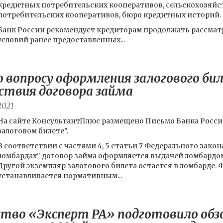
кредитных потребительских кооперативов, сельскохозяй
потребительских кооперативов, бюро кредитных историй.
Банк России рекомендует кредиторам продолжать рассма
условий ранее предоставленных...
 вопросу оформления залогового бил
йствия договора займа
2021
На сайте КонсультантПлюс размещено Письмо Банка России о
залоговом билете".
В соответствии с частями 4, 5 статьи 7 Федерального закона
ломбардах" договор займа оформляется выдачей ломбардом
Другой экземпляр залогового билета остается в ломбарде. 
устанавливается нормативным...
тво «Эксперт РА» подготовило обзо