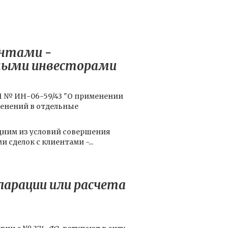
ентами -
нными инвесторами
21 № ИН-06-59/43 "О применении
зменений в отдельные
одним из условий совершения
делок с клиентами -...
ларации или расчета