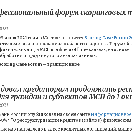
фессиональный форум скоринговых т
2021
23 июля 2021 года
в Москве состоится
Scoring Case Forum 2
о технологиях и инновациях в области скоринга. Форум об
физических лиц и МСБ в online и offline-каналах, на основ
обработки и продвинутого анализа данных.
Scoring Case Forum
– традиционное...
ендовал кредиторам продолжить ре
ля граждан и субъектов МСП до 1 ок
2021
Банк России опубликовал на своем сайте
Информационное
59/44 "О реструктуризации кредитов (займов) физическим
Письмо направлено в адрес кредитных организаций, микр