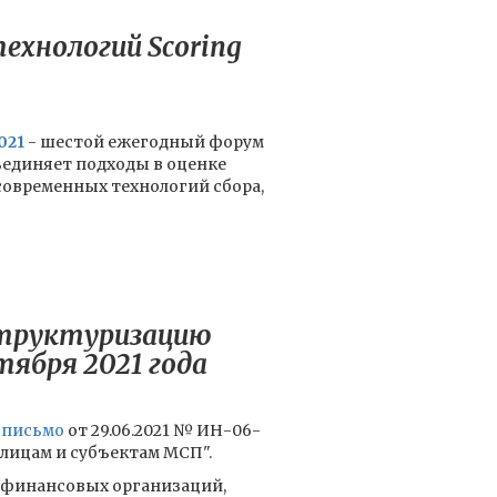
ехнологий Scoring
021
- шестой ежегодный форум
ъединяет подходы в оценке
е современных технологий сбора,
структуризацию
тября 2021 года
 письмо
от 29.06.2021 № ИН-06-
 лицам и субъектам МСП".
офинансовых организаций,