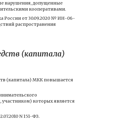
ьные нарушения, допущенные
ительскими кооперативами.
России от 30.09.2020 № ИН-06-
дствий распространения
едств (капитала)
ств (капитала) МКК повышается
ринимательского
, участником) которых является
07.2010 N 151-ФЗ.