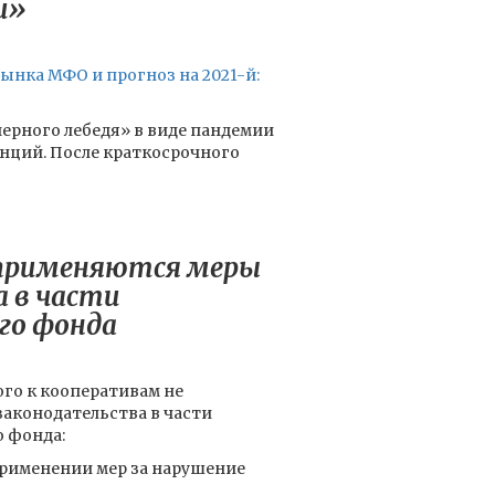
и»
рынка МФО и прогноз на 2021-й:
черного лебедя» в виде пандемии
енций. После краткосрочного
е применяются меры
 в части
го фонда
ого к кооперативам не
аконодательства в части
 фонда:
еприменении мер за нарушение