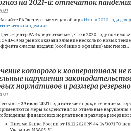
огноз на 2021-й: отпечаток пандеми
2021
На сайте РА Эксперт размещен обзор
«Итоги 2020 года для 
отпечаток пандемии»
.
Пресс-центр РА Экперт отмечает, что в 2020 году помимо «
COVID-19 на рынок оказали влияние несколько новых тенд
эффекта сжатия выдачи (особенно в офлайне) многие из...
ечение которого к кооперативам н
ельные нарушения законодательства
вых нормативов и размера резервно
2021
Сегодня -
29 июня 2021
года истекает срок, в течение котор
применяются меры воздействия за отдельные нарушения з
соблюдения финансовых нормативов и размера резервного
Письмо Банка России от 18.12.2020 № 44-14/3071 "О н
Указания N 3805-У";