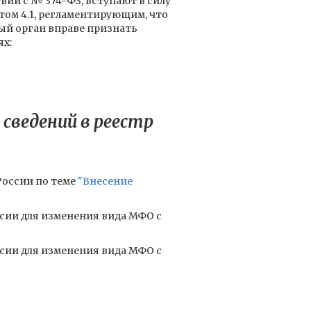
твии с № 374-ФЗ, вступают в силу
том 4.1, регламентирующим, что
ый орган вправе признать
ях:
 сведений в реестр
России по теме
"Внесение
сии для изменения вида МФО с
сии для изменения вида МФО с